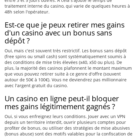
entre 3 et 5 jours ouvrés. À cela s'ajoute le temps de
traitement interne du casino, qui varie de quelques heures à
48h selon l'opérateur.
Est-ce que je peux retirer mes gains
d'un casino avec un bonus sans
dépôt ?
Oui, mais c'est souvent très restrictif. Les bonus sans dépôt
(free spins ou small cash) sont systématiquement soumis à
des conditions de mise très élevées (x40, x50 ou plus). De
plus, la majorité des casinos plafonnent le montant maximum
que vous pouvez retirer suite à ce genre d'offre (souvent
autour de 50€ à 100€). Vous ne deviendrez pas millionnaire
avec l'argent gratuit du casino.
Un casino en ligne peut-il bloquer
mes gains légitimement gagnés ?
Oui, si vous enfreignez leurs conditions. Jouer avec un VPN
depuis un territoire interdit, ouvrir plusieurs comptes pour
profiter de bonus, ou utiliser des stratégies de mise abusives
(bonus abuse) sont des motifs valables pour la confiscation de