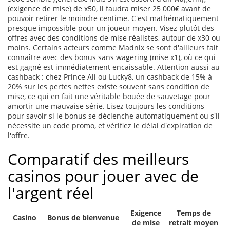
(exigence de mise) de x50, il faudra miser 25 000€ avant de
pouvoir retirer le moindre centime. C'est mathématiquement
presque impossible pour un joueur moyen. Visez plutôt des
offres avec des conditions de mise réalistes, autour de x30 ou
moins. Certains acteurs comme Madnix se sont d'ailleurs fait
connaître avec des bonus sans wagering (mise x1), où ce qui
est gagné est immédiatement encaissable. Attention aussi au
cashback : chez Prince Ali ou Lucky8, un cashback de 15% à
20% sur les pertes nettes existe souvent sans condition de
mise, ce qui en fait une véritable bouée de sauvetage pour
amortir une mauvaise série. Lisez toujours les conditions
pour savoir si le bonus se déclenche automatiquement ou s'il
nécessite un code promo, et vérifiez le délai d'expiration de
l'offre.
Comparatif des meilleurs
casinos pour jouer avec de
l'argent réel
Exigence
Temps de
Casino
Bonus de bienvenue
de mise
retrait moyen