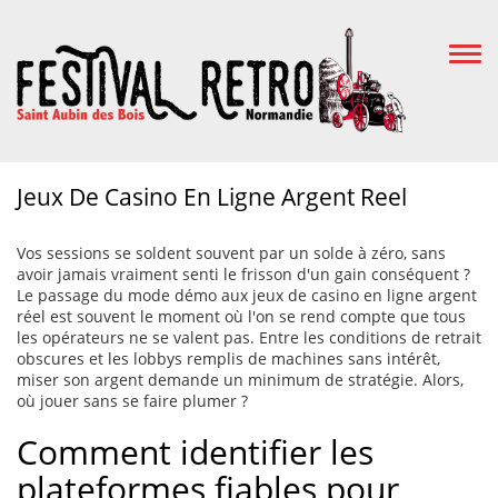
Togg
Navi
Jeux De Casino En Ligne Argent Reel
Vos sessions se soldent souvent par un solde à zéro, sans
avoir jamais vraiment senti le frisson d'un gain conséquent ?
Le passage du mode démo aux jeux de casino en ligne argent
réel est souvent le moment où l'on se rend compte que tous
les opérateurs ne se valent pas. Entre les conditions de retrait
obscures et les lobbys remplis de machines sans intérêt,
miser son argent demande un minimum de stratégie. Alors,
où jouer sans se faire plumer ?
Comment identifier les
plateformes fiables pour