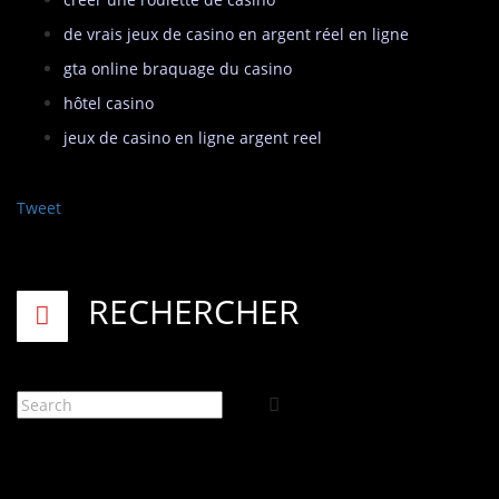
de vrais jeux de casino en argent réel en ligne
gta online braquage du casino
hôtel casino
jeux de casino en ligne argent reel
Tweet
RECHERCHER