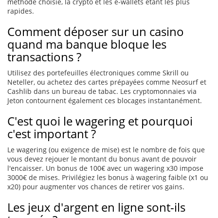
méthode choisie, la crypto et les e-wallets étant les plus
rapides.
Comment déposer sur un casino
quand ma banque bloque les
transactions ?
Utilisez des portefeuilles électroniques comme Skrill ou
Neteller, ou achetez des cartes prépayées comme Neosurf et
Cashlib dans un bureau de tabac. Les cryptomonnaies via
Jeton contournent également ces blocages instantanément.
C'est quoi le wagering et pourquoi
c'est important ?
Le wagering (ou exigence de mise) est le nombre de fois que
vous devez rejouer le montant du bonus avant de pouvoir
l'encaisser. Un bonus de 100€ avec un wagering x30 impose
3000€ de mises. Privilégiez les bonus à wagering faible (x1 ou
x20) pour augmenter vos chances de retirer vos gains.
Les jeux d'argent en ligne sont-ils