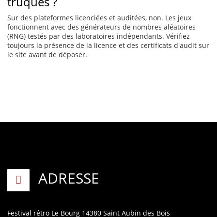
truqués ?
Sur des plateformes licenciées et auditées, non. Les jeux
fonctionnent avec des générateurs de nombres aléatoires
(RNG) testés par des laboratoires indépendants. Vérifiez
toujours la présence de la licence et des certificats d'audit sur
le site avant de déposer.
ADRESSE
Festival rétro
Le Bourg
14380 Saint Aubin des Bois