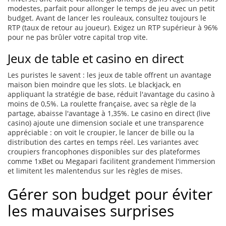
modestes, parfait pour allonger le temps de jeu avec un petit
budget. Avant de lancer les rouleaux, consultez toujours le
RTP (taux de retour au joueur). Exigez un RTP supérieur à 96%
pour ne pas brûler votre capital trop vite.
Jeux de table et casino en direct
Les puristes le savent : les jeux de table offrent un avantage
maison bien moindre que les slots. Le blackjack, en
appliquant la stratégie de base, réduit l'avantage du casino à
moins de 0,5%. La roulette française, avec sa règle de la
partage, abaisse l'avantage à 1,35%. Le casino en direct (live
casino) ajoute une dimension sociale et une transparence
appréciable : on voit le croupier, le lancer de bille ou la
distribution des cartes en temps réel. Les variantes avec
croupiers francophones disponibles sur des plateformes
comme 1xBet ou Megapari facilitent grandement l'immersion
et limitent les malentendus sur les règles de mises.
Gérer son budget pour éviter
les mauvaises surprises