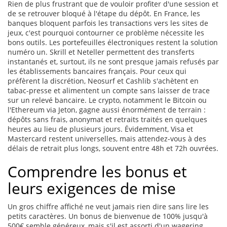
Rien de plus frustrant que de vouloir profiter d'une session et
de se retrouver bloqué à l'étape du dépôt. En France, les
banques bloquent parfois les transactions vers les sites de
jeux, c'est pourquoi contourner ce problème nécessite les
bons outils. Les portefeuilles électroniques restent la solution
numéro un. Skrill et Neteller permettent des transferts
instantanés et, surtout, ils ne sont presque jamais refusés par
les établissements bancaires français. Pour ceux qui
préfèrent la discrétion, Neosurf et Cashlib s'achètent en
tabac-presse et alimentent un compte sans laisser de trace
sur un relevé bancaire. Le crypto, notamment le Bitcoin ou
l'Ethereum via Jeton, gagne aussi énormément de terrain :
dépôts sans frais, anonymat et retraits traités en quelques
heures au lieu de plusieurs jours. Évidemment, Visa et
Mastercard restent universelles, mais attendez-vous à des
délais de retrait plus longs, souvent entre 48h et 72h ouvrées.
Comprendre les bonus et
leurs exigences de mise
Un gros chiffre affiché ne veut jamais rien dire sans lire les
petits caractères. Un bonus de bienvenue de 100% jusqu'à
500€ semble généreux, mais s'il est assorti d'un wagering