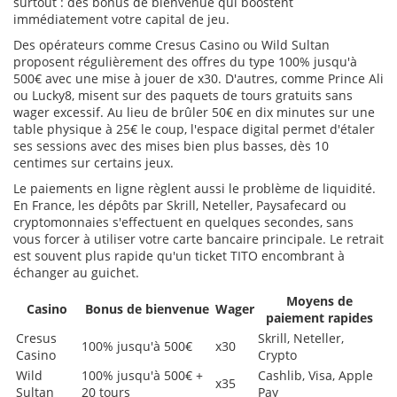
surtout : des bonus de bienvenue qui boostent
immédiatement votre capital de jeu.
Des opérateurs comme Cresus Casino ou Wild Sultan
proposent régulièrement des offres du type 100% jusqu'à
500€ avec une mise à jouer de x30. D'autres, comme Prince Ali
ou Lucky8, misent sur des paquets de tours gratuits sans
wager excessif. Au lieu de brûler 50€ en dix minutes sur une
table physique à 25€ le coup, l'espace digital permet d'étaler
ses sessions avec des mises bien plus basses, dès 10
centimes sur certains jeux.
Le paiements en ligne règlent aussi le problème de liquidité.
En France, les dépôts par Skrill, Neteller, Paysafecard ou
cryptomonnaies s'effectuent en quelques secondes, sans
vous forcer à utiliser votre carte bancaire principale. Le retrait
est souvent plus rapide qu'un ticket TITO encombrant à
échanger au guichet.
Moyens de
Casino
Bonus de bienvenue
Wager
paiement rapides
Cresus
Skrill, Neteller,
100% jusqu'à 500€
x30
Casino
Crypto
Wild
100% jusqu'à 500€ +
Cashlib, Visa, Apple
x35
Sultan
20 tours
Pay