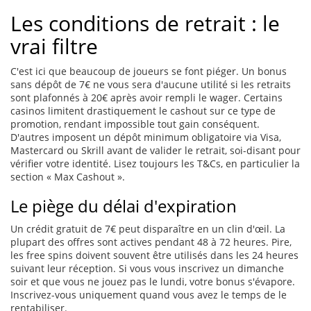
Les conditions de retrait : le
vrai filtre
C'est ici que beaucoup de joueurs se font piéger. Un bonus
sans dépôt de 7€ ne vous sera d'aucune utilité si les retraits
sont plafonnés à 20€ après avoir rempli le wager. Certains
casinos limitent drastiquement le cashout sur ce type de
promotion, rendant impossible tout gain conséquent.
D'autres imposent un dépôt minimum obligatoire via Visa,
Mastercard ou Skrill avant de valider le retrait, soi-disant pour
vérifier votre identité. Lisez toujours les T&Cs, en particulier la
section « Max Cashout ».
Le piège du délai d'expiration
Un crédit gratuit de 7€ peut disparaître en un clin d'œil. La
plupart des offres sont actives pendant 48 à 72 heures. Pire,
les free spins doivent souvent être utilisés dans les 24 heures
suivant leur réception. Si vous vous inscrivez un dimanche
soir et que vous ne jouez pas le lundi, votre bonus s'évapore.
Inscrivez-vous uniquement quand vous avez le temps de le
rentabiliser.