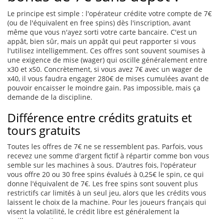
Le principe est simple : l'opérateur crédite votre compte de 7€
(ou de l'équivalent en free spins) dès l'inscription, avant
même que vous n'ayez sorti votre carte bancaire. C'est un
appât, bien sûr, mais un appât qui peut rapporter si vous
l'utilisez intelligemment. Ces offres sont souvent soumises à
une exigence de mise (wager) qui oscille généralement entre
x30 et x50. Concrètement, si vous avez 7€ avec un wager de
x40, il vous faudra engager 280€ de mises cumulées avant de
pouvoir encaisser le moindre gain. Pas impossible, mais ça
demande de la discipline.
Différence entre crédits gratuits et
tours gratuits
Toutes les offres de 7€ ne se ressemblent pas. Parfois, vous
recevez une somme d'argent fictif à répartir comme bon vous
semble sur les machines à sous. D'autres fois, l'opérateur
vous offre 20 ou 30 free spins évalués à 0,25€ le spin, ce qui
donne l'équivalent de 7€. Les free spins sont souvent plus
restrictifs car limités à un seul jeu, alors que les crédits vous
laissent le choix de la machine. Pour les joueurs français qui
visent la volatilité, le crédit libre est généralement la