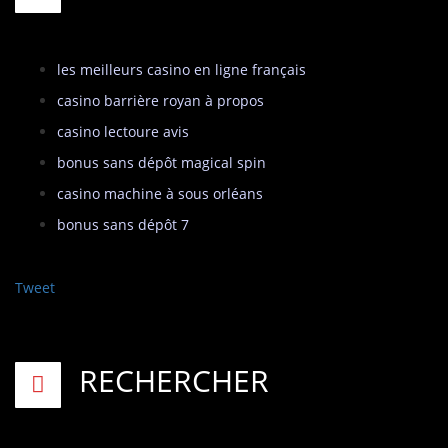
les meilleurs casino en ligne français
casino barrière royan à propos
casino lectoure avis
bonus sans dépôt magical spin
casino machine à sous orléans
bonus sans dépôt 7
Tweet
RECHERCHER