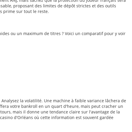
ment ANJ, mais sachez que la protection du joueur français sera
ble, proposant des limites de dépôt strictes et des outils
 prime sur tout le reste.
rapides ou un maximum de titres ? Voici un comparatif pour y voir
Analysez la volatilité. Une machine à faible variance lâchera de
uffera votre bankroll en un quart d'heure, mais peut cracher un
 tours, mais il donne une tendance claire sur l'avantage de la
 casino d'Orléans où cette information est souvent gardée