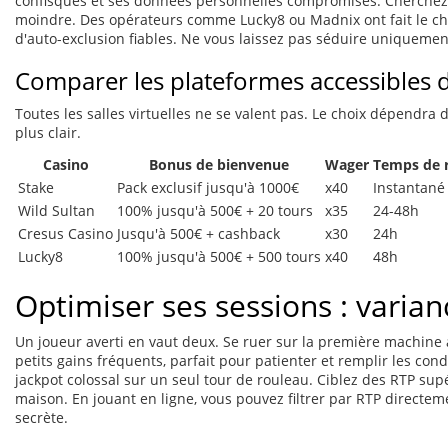
confisqués et ses données personnelles compromises. Cherchez to
moindre. Des opérateurs comme Lucky8 ou Madnix ont fait le choi
d'auto-exclusion fiables. Ne vous laissez pas séduire uniquement
Comparer les plateformes accessibles 
Toutes les salles virtuelles ne se valent pas. Le choix dépendra 
plus clair.
Casino
Bonus de bienvenue
Wager
Temps de 
Stake
Pack exclusif jusqu'à 1000€
x40
Instantané 
Wild Sultan
100% jusqu'à 500€ + 20 tours
x35
24-48h
Cresus Casino
Jusqu'à 500€ + cashback
x30
24h
Lucky8
100% jusqu'à 500€ + 500 tours
x40
48h
Optimiser ses sessions : varian
Un joueur averti en vaut deux. Se ruer sur la première machine a
petits gains fréquents, parfait pour patienter et remplir les con
jackpot colossal sur un seul tour de rouleau. Ciblez des RTP supé
maison. En jouant en ligne, vous pouvez filtrer par RTP directe
secrète.