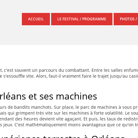
ACCUEIL
LE FESTIVAL / PROGRAMME
PHOTOS /
, c'est souvent un parcours du combattant. Entre les salles enfum
 s'essouffle vite. Alors, faut-il vraiment faire le trajet jusqu'au ca
Orléans et ses machines
urs de bandits manchots. Sur place, le parc de machines à sous pro
 qui grimpent très vite sur les machines à forte volatilité. Le sou
ant des heures devient vite agaçant. Et puis, les taux de redistri
les jeux. C'est mathématiquement moins avantageux que ce qu'on tr