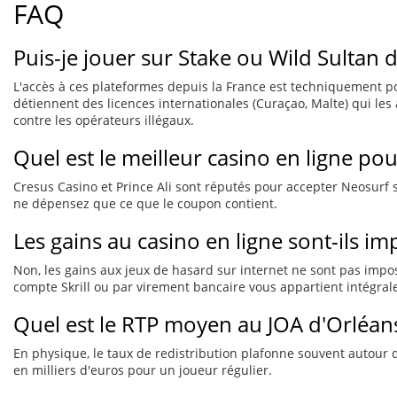
FAQ
Puis-je jouer sur Stake ou Wild Sultan 
L'accès à ces plateformes depuis la France est techniquement poss
détiennent des licences internationales (Curaçao, Malte) qui les
contre les opérateurs illégaux.
Quel est le meilleur casino en ligne po
Cresus Casino et Prince Ali sont réputés pour accepter Neosurf s
ne dépensez que ce que le coupon contient.
Les gains au casino en ligne sont-ils i
Non, les gains aux jeux de hasard sur internet ne sont pas impos
compte Skrill ou par virement bancaire vous appartient intégra
Quel est le RTP moyen au JOA d'Orléan
En physique, le taux de redistribution plafonne souvent autour d
en milliers d'euros pour un joueur régulier.