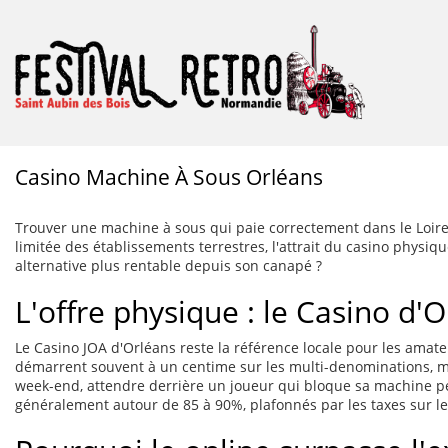
Casino Machine À Sous Orléans
Trouver une machine à sous qui paie correctement dans le Loiret
limitée des établissements terrestres, l'attrait du casino physique
alternative plus rentable depuis son canapé ?
L'offre physique : le Casino d'
Le Casino JOA d'Orléans reste la référence locale pour les amate
démarrent souvent à un centime sur les multi-denominations, mais
week-end, attendre derrière un joueur qui bloque sa machine pend
généralement autour de 85 à 90%, plafonnés par les taxes sur 