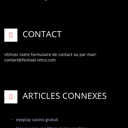
CONTACT
Utilisez notre formulaire de contact
ou par mail:
contact@festival-retro.com
ARTICLES CONNEXES
evoplay casino gratuit