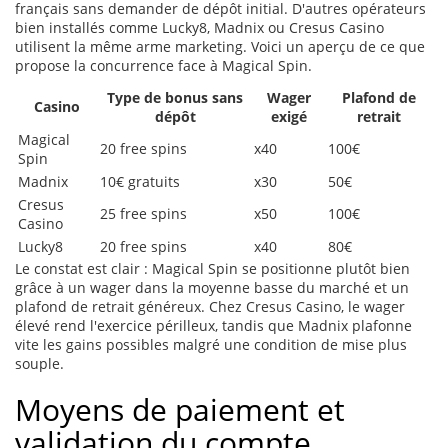
français sans demander de dépôt initial. D'autres opérateurs
bien installés comme Lucky8, Madnix ou Cresus Casino
utilisent la même arme marketing. Voici un aperçu de ce que
propose la concurrence face à Magical Spin.
Type de bonus sans
Wager
Plafond de
Casino
dépôt
exigé
retrait
Magical
20 free spins
x40
100€
Spin
Madnix
10€ gratuits
x30
50€
Cresus
25 free spins
x50
100€
Casino
Lucky8
20 free spins
x40
80€
Le constat est clair : Magical Spin se positionne plutôt bien
grâce à un wager dans la moyenne basse du marché et un
plafond de retrait généreux. Chez Cresus Casino, le wager
élevé rend l'exercice périlleux, tandis que Madnix plafonne
vite les gains possibles malgré une condition de mise plus
souple.
Moyens de paiement et
validation du compte