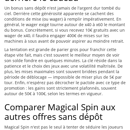
Un bonus sans dépôt n'est jamais de l'argent dur tombé du
ciel. Derrière cette générosité apparente se cachent des
conditions de mise (ou wager) à remplir impérativement. En
général, le wager exigé tourne autour de x40 à x60 le montant
du bonus. Concrètement, si vous recevez 10€ gratuits avec un
wager de x40, il faudra engager 400€ de mises sur les
machines à sous avant de pouvoir aspirer au moindre retrait.
La tentation est grande de parier gros pour franchir cette
étape vite fait, mais c'est souvent le meilleur moyen de voir
son solde fondre en quelques minutes. La clé réside dans la
patience et le choix des jeux avec une volatilité maîtrisée. De
plus, les mises maximales sont souvent bridées pendant la
période de déblocage — impossible de miser plus de 5€ par
tour. Enfin, n'espérez pas décrocher le pactole avec ce type de
promotion : les gains sont strictement plafonnés, souvent
autour de 50€ à 100€, selon les termes en vigueur.
Comparer Magical Spin aux
autres offres sans dépôt
Magical Spin n'est pas le seul à tenter de séduire les joueurs