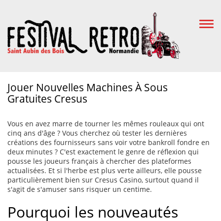
Togg
Navi
Jouer Nouvelles Machines À Sous
Gratuites Cresus
Vous en avez marre de tourner les mêmes rouleaux qui ont
cinq ans d'âge ? Vous cherchez où tester les dernières
créations des fournisseurs sans voir votre bankroll fondre en
deux minutes ? C'est exactement le genre de réflexion qui
pousse les joueurs français à chercher des plateformes
actualisées. Et si l'herbe est plus verte ailleurs, elle pousse
particulièrement bien sur Cresus Casino, surtout quand il
s'agit de s'amuser sans risquer un centime.
Pourquoi les nouveautés