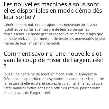
Les nouvelles machines à sous sont-
elles disponibles en mode démo dès
leur sortie ?
Généralement oui. Cresus ajoute les nouveaux titres à sa
ludothèque au fur et à mesure de leur sortie par les
fournisseurs. Le mode gratuit est activé en même temps que
le mode réel, vous permettant de tester les nouveautés le jour
même de leur lancement mondial.
Comment savoir si une nouvelle slot
vaut le coup de miser de l'argent réel
?
Jouez une centaine de tours en mode gratuit. Analysez la
fréquence d'apparition des symboles bonus, testez l'achat de
la feature si elle existe, et jaugez la volatilité. Si le jeu dévore
votre bankroll fictive sans rien offrir en retour, passez votre
chemin avec de l'argent réel.