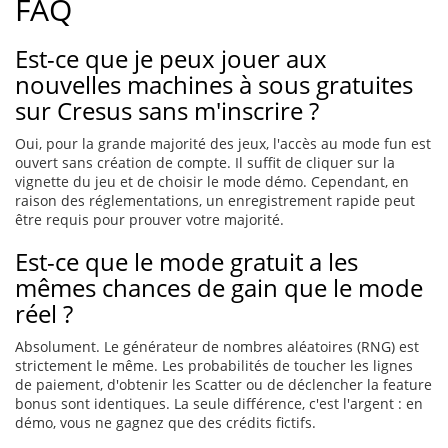
FAQ
Est-ce que je peux jouer aux
nouvelles machines à sous gratuites
sur Cresus sans m'inscrire ?
Oui, pour la grande majorité des jeux, l'accès au mode fun est
ouvert sans création de compte. Il suffit de cliquer sur la
vignette du jeu et de choisir le mode démo. Cependant, en
raison des réglementations, un enregistrement rapide peut
être requis pour prouver votre majorité.
Est-ce que le mode gratuit a les
mêmes chances de gain que le mode
réel ?
Absolument. Le générateur de nombres aléatoires (RNG) est
strictement le même. Les probabilités de toucher les lignes
de paiement, d'obtenir les Scatter ou de déclencher la feature
bonus sont identiques. La seule différence, c'est l'argent : en
démo, vous ne gagnez que des crédits fictifs.