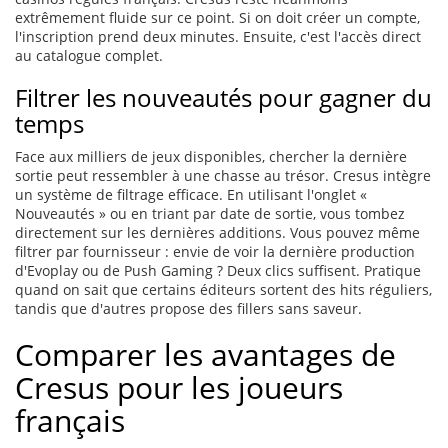
extrêmement fluide sur ce point. Si on doit créer un compte,
l'inscription prend deux minutes. Ensuite, c'est l'accès direct
au catalogue complet.
Filtrer les nouveautés pour gagner du
temps
Face aux milliers de jeux disponibles, chercher la dernière
sortie peut ressembler à une chasse au trésor. Cresus intègre
un système de filtrage efficace. En utilisant l'onglet «
Nouveautés » ou en triant par date de sortie, vous tombez
directement sur les dernières additions. Vous pouvez même
filtrer par fournisseur : envie de voir la dernière production
d'Evoplay ou de Push Gaming ? Deux clics suffisent. Pratique
quand on sait que certains éditeurs sortent des hits réguliers,
tandis que d'autres propose des fillers sans saveur.
Comparer les avantages de
Cresus pour les joueurs
français