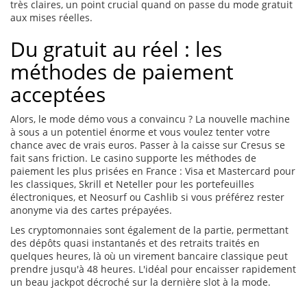
très claires, un point crucial quand on passe du mode gratuit
aux mises réelles.
Du gratuit au réel : les
méthodes de paiement
acceptées
Alors, le mode démo vous a convaincu ? La nouvelle machine
à sous a un potentiel énorme et vous voulez tenter votre
chance avec de vrais euros. Passer à la caisse sur Cresus se
fait sans friction. Le casino supporte les méthodes de
paiement les plus prisées en France : Visa et Mastercard pour
les classiques, Skrill et Neteller pour les portefeuilles
électroniques, et Neosurf ou Cashlib si vous préférez rester
anonyme via des cartes prépayées.
Les cryptomonnaies sont également de la partie, permettant
des dépôts quasi instantanés et des retraits traités en
quelques heures, là où un virement bancaire classique peut
prendre jusqu'à 48 heures. L'idéal pour encaisser rapidement
un beau jackpot décroché sur la dernière slot à la mode.