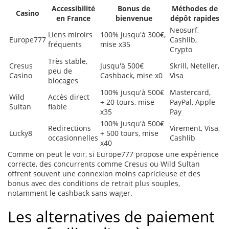
Accessibilité
Bonus de
Méthodes de
Casino
en France
bienvenue
dépôt rapides
Neosurf,
Liens miroirs
100% jusqu'à 300€,
Europe777
Cashlib,
fréquents
mise x35
Crypto
Très stable,
Cresus
Jusqu'à 500€
Skrill, Neteller,
peu de
Casino
Cashback, mise x0
Visa
blocages
100% jusqu'à 500€
Mastercard,
Wild
Accès direct
+ 20 tours, mise
PayPal, Apple
Sultan
fiable
x35
Pay
100% jusqu'à 500€
Redirections
Virement, Visa,
Lucky8
+ 500 tours, mise
occasionnelles
Cashlib
x40
Comme on peut le voir, si Europe777 propose une expérience
correcte, des concurrents comme Cresus ou Wild Sultan
offrent souvent une connexion moins capricieuse et des
bonus avec des conditions de retrait plus souples,
notamment le cashback sans wager.
Les alternatives de paiement