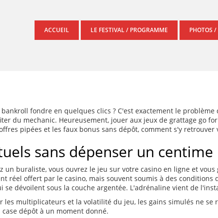
ACCUEIL
LE FESTIVAL / PROGRAMME
PHOTOS /
tre bankroll fondre en quelques clics ? C'est exactement le problème 
iter du mechanic. Heureusement, jouer aux jeux de grattage go for
 offres pipées et les faux bonus sans dépôt, comment s'y retrouver 
rtuels sans dépenser un centime
z un buraliste, vous ouvrez le jeu sur votre casino en ligne et vous
ent réel offert par le casino, mais souvent soumis à des conditions 
i se dévoilent sous la couche argentée. L'adrénaline vient de l'inst
 les multiplicateurs et la volatilité du jeu, les gains simulés ne se
 la case dépôt à un moment donné.