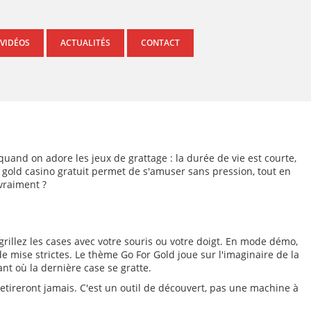
 VIDÉOS
ACTUALITÉS
CONTACT
quand on adore les jeux de grattage : la durée de vie est courte,
 gold casino gratuit permet de s'amuser sans pression, tout en
vraiment ?
 grillez les cases avec votre souris ou votre doigt. En mode démo,
de mise strictes. Le thème Go For Gold joue sur l'imaginaire de la
ant où la dernière case se gratte.
 retireront jamais. C'est un outil de découvert, pas une machine à