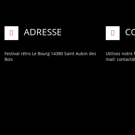
ADRESSE
C
Festival rétro
Le Bourg
14380 Saint Aubin des
Utilisez notre
Bois
mail:
contact@