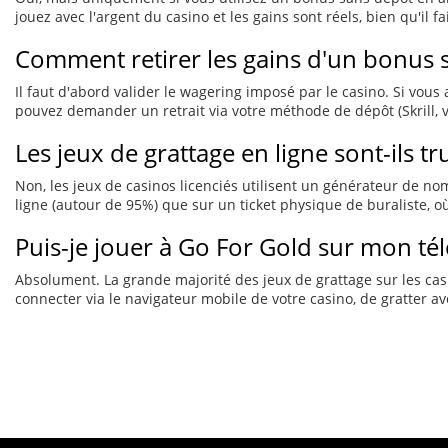
jouez avec l'argent du casino et les gains sont réels, bien qu'il f
Comment retirer les gains d'un bonus s
Il faut d'abord valider le wagering imposé par le casino. Si vous
pouvez demander un retrait via votre méthode de dépôt (Skrill, vir
Les jeux de grattage en ligne sont-ils t
Non, les jeux de casinos licenciés utilisent un générateur de n
ligne (autour de 95%) que sur un ticket physique de buraliste, où
Puis-je jouer à Go For Gold sur mon té
Absolument. La grande majorité des jeux de grattage sur les casi
connecter via le navigateur mobile de votre casino, de gratter ave