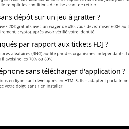
aille remplir les conditions de mise avant de retirer.
ans dépôt sur un jeu à gratter ?
 avez 20€ gratuits avec un wager de x30, vous devez miser 600€ au tot
ement, crypto), après avoir vérifié votre identité.
ruqués par rapport aux tickets FDJ ?
ombres aléatoires (RNG) audité par des organismes indépendants. L
 il avoisine les 70% ou 80%.
léphone sans télécharger d'application ?
nos en ligne sont développés en HTML5. Ils s'adaptent parfaitement
c votre doigt, sans rien installer.