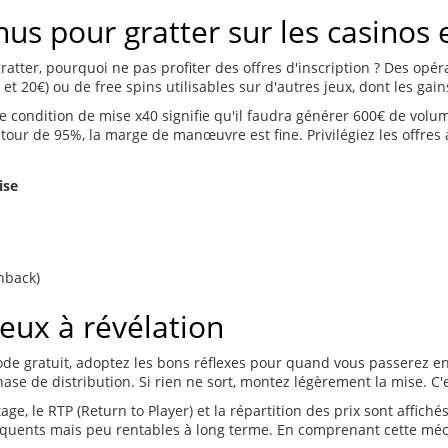
us pour gratter sur les casinos 
r gratter, pourquoi ne pas profiter des offres d'inscription ? Des
 20€) ou de free spins utilisables sur d'autres jeux, dont les gains
 condition de mise x40 signifie qu'il faudra générer 600€ de volum
 autour de 95%, la marge de manœuvre est fine. Privilégiez les offr
ise
hback)
jeux à révélation
e gratuit, adoptez les bons réflexes pour quand vous passerez en a
hase de distribution. Si rien ne sort, montez légèrement la mise. C'
age, le RTP (Return to Player) et la répartition des prix sont affiché
réquents mais peu rentables à long terme. En comprenant cette méc