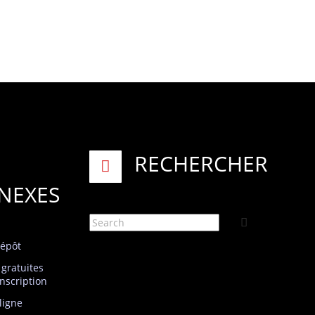
RECHERCHER
NEXES
dépôt
gratuites
nscription
ligne