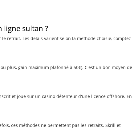
 ligne sultan ?
le retrait. Les délais varient selon la méthode choisie, comptez
x50 ou plus, gain maximum plafonné à 50€). C'est un bon moyen de
nscrit et joue sur un casino détenteur d'une licence offshore. En
is, ces méthodes ne permettent pas les retraits. Skrill et