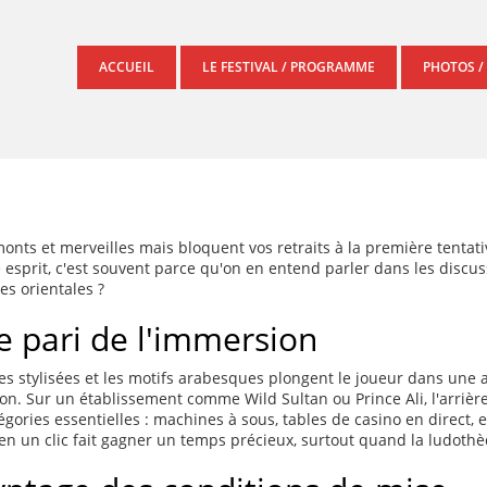
ACCUEIL
LE FESTIVAL / PROGRAMME
PHOTOS /
onts et merveilles mais bloquent vos retraits à la première tentati
 esprit, c'est souvent parce qu'on en entend parler dans les discu
es orientales ?
 le pari de l'immersion
ômes stylisées et les motifs arabesques plongent le joueur dans une 
gation. Sur un établissement comme Wild Sultan ou Prince Ali, l'arri
ries essentielles : machines à sous, tables de casino en direct, et 
r en un clic fait gagner un temps précieux, surtout quand la ludoth