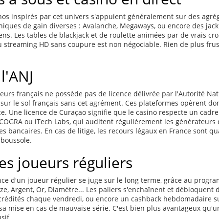
s inspirés par cet univers s'appuient généralement sur des agrég
iques de gain diverses : Avalanche, Megaways, ou encore des jackp
sens. Les tables de blackjack et de roulette animées par de vrais cr
é du streaming HD sans coupure est non négociable. Rien de plus 
 l'ANJ
eurs français ne possède pas de licence délivrée par l'Autorité Nat
sur le sol français sans cet agrément. Ces plateformes opèrent don
nce. Une licence de Curaçao signifie que le casino respecte un cadre 
COGRA ou iTech Labs, qui auditent régulièrement les générateurs 
s bancaires. En cas de litige, les recours légaux en France sont qu
 boussole.
s joueurs réguliers
e d'un joueur régulier se juge sur le long terme, grâce au program
nze, Argent, Or, Diamètre... Les paliers s'enchaînent et débloquent
ts crédités chaque vendredi, ou encore un cashback hebdomadaire su
sa mise en cas de mauvaise série. C'est bien plus avantageux qu'
sif.