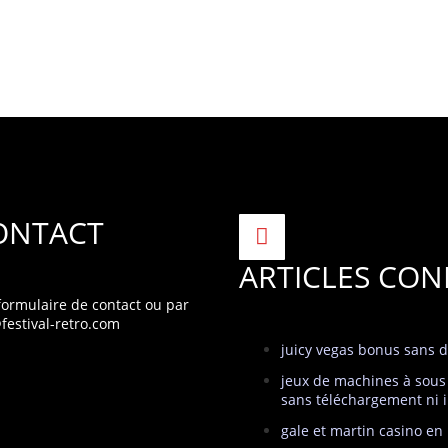
ONTACT
ARTICLES CON
 formulaire de contact
ou par
festival-retro.com
juicy vegas bonus sans 
jeux de machines à sous 
sans téléchargement ni i
gale et martin casino en 