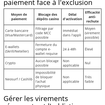
paiement face à l'exclusion
Efficacité
Moyen de
Blocage des
Délai
anti-
paiement
dépôts casino
d'activation
rechute
Filtrage par
Moyen
Carte bancaire
Immédiat
code MCC
(virement
(Visa/Mastercard)
dans l'appli
possible
possible)
Fermeture du
E-wallets
compte e-
24 à 48h
Élevé
(Skrill/Neteller)
wallet requise
Aucun blocage
Non
Crypto
Nul
possible
applicable
Impossibilité
de bloquer
Non
Très
Neosurf / Cashlib
l'achat
applicable
faible
physique
Gérer les virements