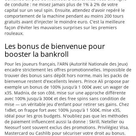
de conduite : ne misez jamais plus de 1% à 2% de votre
capital sur un seul spin. Ensuite, attendez d'avoir repéré le
comportement de la machine pendant au moins 200 tours
gratuits avant d'injecter le moindre euro. C'est la meilleure
façon d'éviter les mauvaises surprises sur les premiers
rouleaux.
Les bonus de bienvenue pour
booster la bankroll
Pour les joueurs français, l'ARN (Autorité Nationale des Jeux)
encadre strictement les offres promotionnelles. Impossible de
trouver des bonus sans dépôt hors norme, mais les packs de
bienvenue restent d'excellents leviers. Prince Ali propose par
exemple un bonus de 100% jusqu'à 1 000€ avec un wager de
x35. Madnix, de son côté, mise sur une approche différente
avec 100% jusqu'à 300€ et des free spins sans condition de
mise — un véritable jeu d'enfant pour retirer ses gains. Chez
1xBet, on frappe fort avec 100% jusqu'à 1 500€, mise x35,
idéal pour les gros budgets. N'oubliez pas que les méthodes
de paiement influencent aussi la donne : Skrill, Neteller ou
Neosurf sont souvent exclus des promotions. Privilégiez Visa,
Mastercard ou Cashlib pour sécuriser votre droit au bonus.