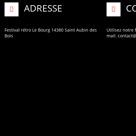
ADRESSE
C
Festival rétro
Le Bourg
14380 Saint Aubin des
Utilisez notre
Bois
mail:
contact@