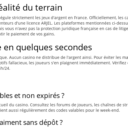
éalité du terrain
régule strictement les jeux d'argent en France. Officiellement, les c
détenteurs d'une licence ARJEL. Les plateformes mentionnées ci-dess
 vous n'avez pas la protection juridique française en cas de litige. 
tir le paiement de vos gains.
 en quelques secondes
e. Aucun casino ne distribue de l'argent ainsi. Pour éviter les ma
tifs fallacieux, les joueurs s'en plaignent immédiatement. Vérifiez
4h/24.
les et non expirés ?
cueil du casino. Consultez les forums de joueurs, les chaînes de str
oient aussi régulièrement des codes valables pour le week-end.
raiment sans dépôt ?