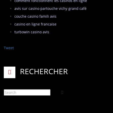
comment fonctionnent les casinos en ligne
avis sur casino partouche vichy grand café
couche casino famili avis
casino en ligne francaise
turbowin casino avis
Tweet
RECHERCHER