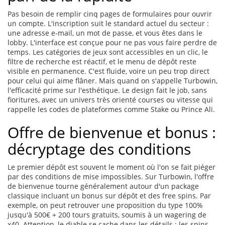
Pas besoin de remplir cinq pages de formulaires pour ouvrir
un compte. L'inscription suit le standard actuel du secteur :
une adresse e-mail, un mot de passe, et vous êtes dans le
lobby. L'interface est conçue pour ne pas vous faire perdre de
temps. Les catégories de jeux sont accessibles en un clic, le
filtre de recherche est réactif, et le menu de dépôt reste
visible en permanence. C'est fluide, voire un peu trop direct
pour celui qui aime flâner. Mais quand on s'appelle Turbowin,
l'efficacité prime sur l'esthétique. Le design fait le job, sans
fioritures, avec un univers très orienté courses ou vitesse qui
rappelle les codes de plateformes comme Stake ou Prince Ali.
Offre de bienvenue et bonus :
décryptage des conditions
Le premier dépôt est souvent le moment où l'on se fait piéger
par des conditions de mise impossibles. Sur Turbowin, l'offre
de bienvenue tourne généralement autour d'un package
classique incluant un bonus sur dépôt et des free spins. Par
exemple, on peut retrouver une proposition du type 100%
jusqu'à 500€ + 200 tours gratuits, soumis à un wagering de
x40. Attention, le diable se cache dans les détails : les spins