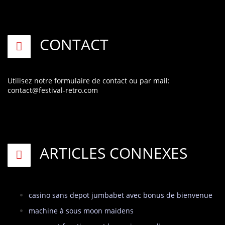
CONTACT
Utilisez notre formulaire de contact
ou par mail:
contact@festival-retro.com
ARTICLES CONNEXES
casino sans depot jumbabet avec bonus de bienvenue
machine à sous moon maidens