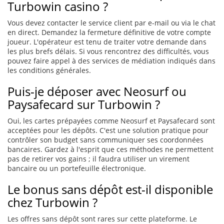
Turbowin casino ?
Vous devez contacter le service client par e-mail ou via le chat
en direct. Demandez la fermeture définitive de votre compte
joueur. L'opérateur est tenu de traiter votre demande dans
les plus brefs délais. Si vous rencontrez des difficultés, vous
pouvez faire appel à des services de médiation indiqués dans
les conditions générales.
Puis-je déposer avec Neosurf ou
Paysafecard sur Turbowin ?
Oui, les cartes prépayées comme Neosurf et Paysafecard sont
acceptées pour les dépôts. C'est une solution pratique pour
contrôler son budget sans communiquer ses coordonnées
bancaires. Gardez à l'esprit que ces méthodes ne permettent
pas de retirer vos gains ; il faudra utiliser un virement
bancaire ou un portefeuille électronique.
Le bonus sans dépôt est-il disponible
chez Turbowin ?
Les offres sans dépôt sont rares sur cette plateforme. Le