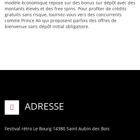
modèle économique repose sur des bonus sur dépôt avec des
montants élevés et des free spins. Pour profiter de crédits
gratuits sans risque, tournez-vous vers des concurrents
comme Prince Ali qui proposent parfois des offres de
bienvenue sans dépôt initial obligatoire.
ADRESSE
Festival rétro
Le Bourg
14380 Saint Aubin des Bois