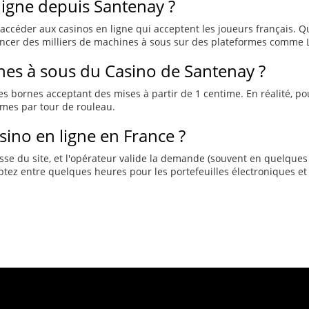
ligne depuis Santenay ?
 accéder aux casinos en ligne qui acceptent les joueurs français.
ancer des milliers de machines à sous sur des plateformes comme 
es à sous du Casino de Santenay ?
bornes acceptant des mises à partir de 1 centime. En réalité, pou
times par tour de rouleau.
ino en ligne en France ?
sse du site, et l'opérateur valide la demande (souvent en quelques
omptez entre quelques heures pour les portefeuilles électroniques e