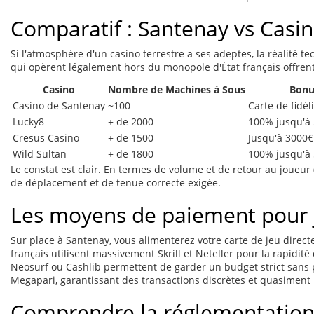
Comparatif : Santenay vs Casin
Si l'atmosphère d'un casino terrestre a ses adeptes, la réalité 
qui opèrent légalement hors du monopole d'État français offrent
Casino
Nombre de Machines à Sous
Bonu
Casino de Santenay
~100
Carte de fidél
Lucky8
+ de 2000
100% jusqu'à 
Cresus Casino
+ de 1500
Jusqu'à 3000€
Wild Sultan
+ de 1800
100% jusqu'à 
Le constat est clair. En termes de volume et de retour au joueu
de déplacement et de tenue correcte exigée.
Les moyens de paiement pour j
Sur place à Santenay, vous alimenterez votre carte de jeu directe
français utilisent massivement Skrill et Neteller pour la rapidi
Neosurf ou Cashlib permettent de garder un budget strict sans
Megapari, garantissant des transactions discrètes et quasiment i
Comprendre la réglementation 