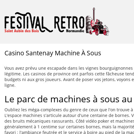
Casino Santenay Machine À Sous
Vous avez prévu une escapade dans les vignes bourguignonnes et
légitime. Les casinos de province ont parfois cette fâcheuse te
budgets ni aux gros joueurs. Avant de poser vos jetons, voyons 
ligne.
Le parc de machines à sous au
Oubliez les méga-complexes du genre de ceux que l'on trouve à E
L'espace machines s'articule autour d'une centaine de bornes. V
des bruits mécaniques rassurants. Côté vidéo poker et machines à
généralement à 1 centime sur certaines bornes, mais la majorité
favori : l'ambiance feutrée et le service à boire au pied de la