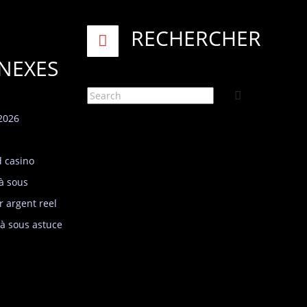
RECHERCHER
NEXES
 2026
d casino
à sous
r argent reel
 à sous astuce