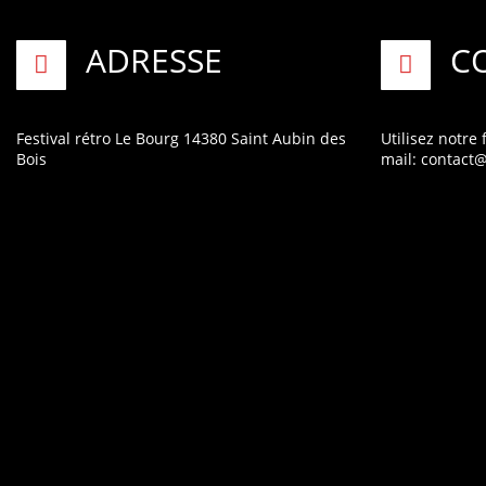
ADRESSE
C
Festival rétro
Le Bourg
14380 Saint Aubin des
Utilisez notre
Bois
mail:
contact@