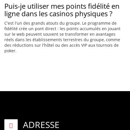
Puis-je utiliser mes points fidélité en
ligne dans les casinos physiques ?
C'est l'un des grands atouts du groupe. Le programme de
fidélité crée un pont direct : les points accumulés en jouant
sur le web peuvent souvent se transformer en avantages
réels dans les établissements terrestres du groupe, comme
des réductions sur l'hôtel ou des accès VIP aux tournois de
poker.
ADRESSE