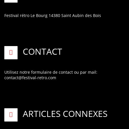
Festival rétro
Le Bourg
14380 Saint Aubin des Bois
CONTACT
Utilisez notre formulaire de contact
ou par mail:
contact@festival-retro.com
ARTICLES CONNEXES