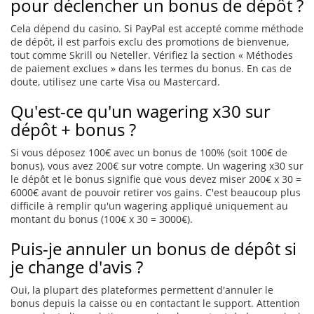
pour déclencher un bonus de dépôt ?
Cela dépend du casino. Si PayPal est accepté comme méthode
de dépôt, il est parfois exclu des promotions de bienvenue,
tout comme Skrill ou Neteller. Vérifiez la section « Méthodes
de paiement exclues » dans les termes du bonus. En cas de
doute, utilisez une carte Visa ou Mastercard.
Qu'est-ce qu'un wagering x30 sur
dépôt + bonus ?
Si vous déposez 100€ avec un bonus de 100% (soit 100€ de
bonus), vous avez 200€ sur votre compte. Un wagering x30 sur
le dépôt et le bonus signifie que vous devez miser 200€ x 30 =
6000€ avant de pouvoir retirer vos gains. C'est beaucoup plus
difficile à remplir qu'un wagering appliqué uniquement au
montant du bonus (100€ x 30 = 3000€).
Puis-je annuler un bonus de dépôt si
je change d'avis ?
Oui, la plupart des plateformes permettent d'annuler le
bonus depuis la caisse ou en contactant le support. Attention