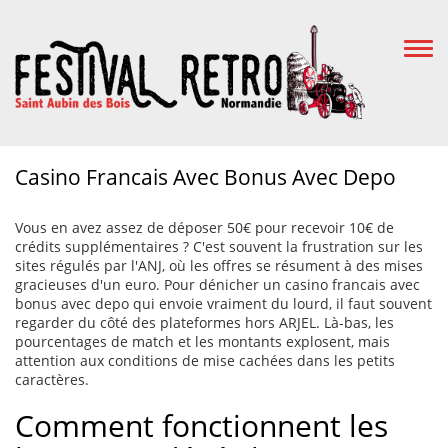
Togg
Navi
Casino Francais Avec Bonus Avec Depo
Vous en avez assez de déposer 50€ pour recevoir 10€ de
crédits supplémentaires ? C'est souvent la frustration sur les
sites régulés par l'ANJ, où les offres se résument à des mises
gracieuses d'un euro. Pour dénicher un casino francais avec
bonus avec depo qui envoie vraiment du lourd, il faut souvent
regarder du côté des plateformes hors ARJEL. Là-bas, les
pourcentages de match et les montants explosent, mais
attention aux conditions de mise cachées dans les petits
caractères.
Comment fonctionnent les