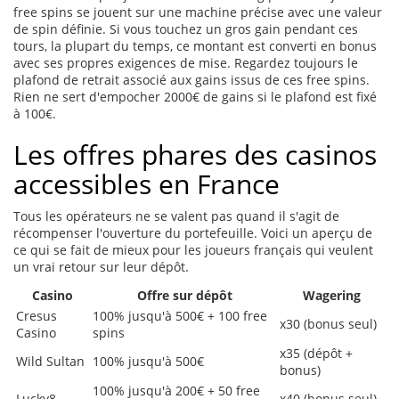
free spins se jouent sur une machine précise avec une valeur
de spin définie. Si vous touchez un gros gain pendant ces
tours, la plupart du temps, ce montant est converti en bonus
avec ses propres exigences de mise. Regardez toujours le
plafond de retrait associé aux gains issus de ces free spins.
Rien ne sert d'empocher 2000€ de gains si le plafond est fixé
à 100€.
Les offres phares des casinos
accessibles en France
Tous les opérateurs ne se valent pas quand il s'agit de
récompenser l'ouverture du portefeuille. Voici un aperçu de
ce qui se fait de mieux pour les joueurs français qui veulent
un vrai retour sur leur dépôt.
Casino
Offre sur dépôt
Wagering
Cresus
100% jusqu'à 500€ + 100 free
x30 (bonus seul)
Casino
spins
x35 (dépôt +
Wild Sultan
100% jusqu'à 500€
bonus)
100% jusqu'à 200€ + 50 free
Lucky8
x40 (bonus seul)