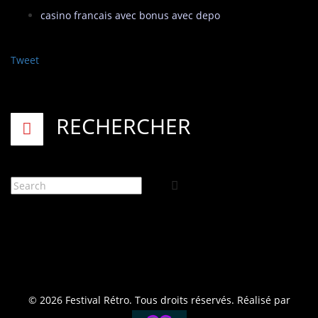
casino francais avec bonus avec depo
Tweet
RECHERCHER
© 2026 Festival Rétro. Tous droits réservés. Réalisé par