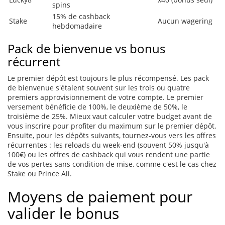
spins
15% de cashback
Stake
Aucun wagering
hebdomadaire
Pack de bienvenue vs bonus
récurrent
Le premier dépôt est toujours le plus récompensé. Les pack
de bienvenue s'étalent souvent sur les trois ou quatre
premiers approvisionnement de votre compte. Le premier
versement bénéficie de 100%, le deuxième de 50%, le
troisième de 25%. Mieux vaut calculer votre budget avant de
vous inscrire pour profiter du maximum sur le premier dépôt.
Ensuite, pour les dépôts suivants, tournez-vous vers les offres
récurrentes : les reloads du week-end (souvent 50% jusqu'à
100€) ou les offres de cashback qui vous rendent une partie
de vos pertes sans condition de mise, comme c'est le cas chez
Stake ou Prince Ali.
Moyens de paiement pour
valider le bonus