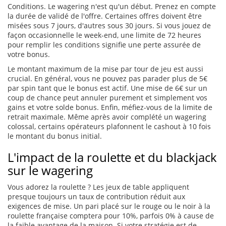
Conditions. Le wagering n'est qu'un début. Prenez en compte
la durée de validé de l'offre. Certaines offres doivent être
misées sous 7 jours, d'autres sous 30 jours. Si vous jouez de
façon occasionnelle le week-end, une limite de 72 heures
pour remplir les conditions signifie une perte assurée de
votre bonus.
Le montant maximum de la mise par tour de jeu est aussi
crucial. En général, vous ne pouvez pas parader plus de 5€
par spin tant que le bonus est actif. Une mise de 6€ sur un
coup de chance peut annuler purement et simplement vos
gains et votre solde bonus. Enfin, méfiez-vous de la limite de
retrait maximale. Même après avoir complété un wagering
colossal, certains opérateurs plafonnent le cashout à 10 fois
le montant du bonus initial.
L'impact de la roulette et du blackjack
sur le wagering
Vous adorez la roulette ? Les jeux de table appliquent
presque toujours un taux de contribution réduit aux
exigences de mise. Un pari placé sur le rouge ou le noir à la
roulette française comptera pour 10%, parfois 0% à cause de
la faible avantage de la maison. Si votre stratégie est de