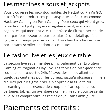
Les machines à sous et jackpots
Vous trouverez les incontournables de NetEnt ou Play'n GO,
aux côtés de productions plus atypiques d'éditeurs comme
Hacksaw Gaming ou Push Gaming. Pour ceux qui visent gros,
la section jackpot progresse régulièrement, avec des
cagnottes qui montent vite. L'interface de filtrage permet de
trier par fournisseur ou par popularité, un détail qui fait
gagner un temps précieux quand on cherche à lancer une
partie sans scroller pendant dix minutes.
Le casino live et les jeux de table
La section live est alimentée principalement par Evolution
Gaming et Pragmatic Play Live. Les tables de blackjack et de
roulette sont ouvertes 24h/24 avec des mises allant de
quelques centimes pour les curieux jusqu'à plusieurs milliers
d'euros pour les gros bras. On apprécie la fluidité du
streaming et la présence de croupiers francophones sur
certaines tables, un avantage non négligeable pour se sentir
à l'aise et comprendre les règles de jeu sans ambiguïté.
Paiements et retraits :