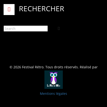
RECHERCHER
© 2026 Festival Rétro. Tous droits réservés. Réalisé par
Mentions légales