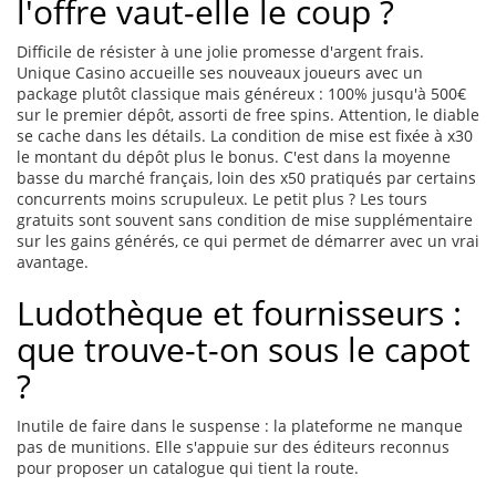
l'offre vaut-elle le coup ?
Difficile de résister à une jolie promesse d'argent frais.
Unique Casino accueille ses nouveaux joueurs avec un
package plutôt classique mais généreux : 100% jusqu'à 500€
sur le premier dépôt, assorti de free spins. Attention, le diable
se cache dans les détails. La condition de mise est fixée à x30
le montant du dépôt plus le bonus. C'est dans la moyenne
basse du marché français, loin des x50 pratiqués par certains
concurrents moins scrupuleux. Le petit plus ? Les tours
gratuits sont souvent sans condition de mise supplémentaire
sur les gains générés, ce qui permet de démarrer avec un vrai
avantage.
Ludothèque et fournisseurs :
que trouve-t-on sous le capot
?
Inutile de faire dans le suspense : la plateforme ne manque
pas de munitions. Elle s'appuie sur des éditeurs reconnus
pour proposer un catalogue qui tient la route.