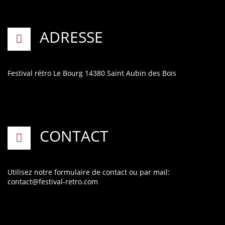
ADRESSE
Festival rétro
Le Bourg
14380 Saint Aubin des Bois
CONTACT
Utilisez notre formulaire de contact
ou par mail:
contact@festival-retro.com