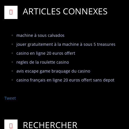
ARTICLES CONNEXES
machine à sous calvados
jouer gratuitement à la machine à sous 5 treasures
casino en ligne 20 euros offert
regles de la roulette casino
avis escape game braquage du casino
casino français en ligne 20 euros offert sans depot
Tweet
RECHERCHER