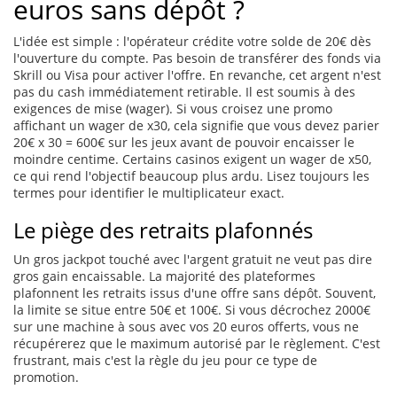
euros sans dépôt ?
L'idée est simple : l'opérateur crédite votre solde de 20€ dès
l'ouverture du compte. Pas besoin de transférer des fonds via
Skrill ou Visa pour activer l'offre. En revanche, cet argent n'est
pas du cash immédiatement retirable. Il est soumis à des
exigences de mise (wager). Si vous croisez une promo
affichant un wager de x30, cela signifie que vous devez parier
20€ x 30 = 600€ sur les jeux avant de pouvoir encaisser le
moindre centime. Certains casinos exigent un wager de x50,
ce qui rend l'objectif beaucoup plus ardu. Lisez toujours les
termes pour identifier le multiplicateur exact.
Le piège des retraits plafonnés
Un gros jackpot touché avec l'argent gratuit ne veut pas dire
gros gain encaissable. La majorité des plateformes
plafonnent les retraits issus d'une offre sans dépôt. Souvent,
la limite se situe entre 50€ et 100€. Si vous décrochez 2000€
sur une machine à sous avec vos 20 euros offerts, vous ne
récupérerez que le maximum autorisé par le règlement. C'est
frustrant, mais c'est la règle du jeu pour ce type de
promotion.