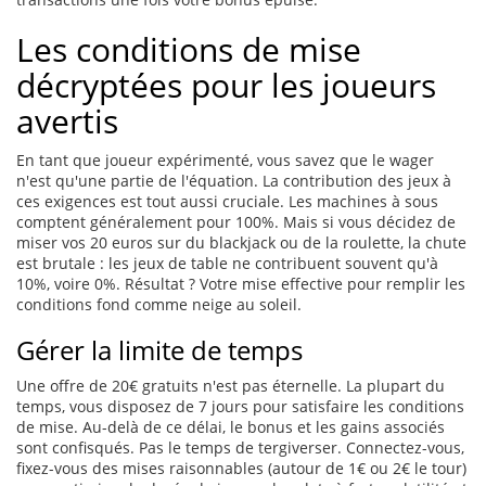
Les conditions de mise
décryptées pour les joueurs
avertis
En tant que joueur expérimenté, vous savez que le wager
n'est qu'une partie de l'équation. La contribution des jeux à
ces exigences est tout aussi cruciale. Les machines à sous
comptent généralement pour 100%. Mais si vous décidez de
miser vos 20 euros sur du blackjack ou de la roulette, la chute
est brutale : les jeux de table ne contribuent souvent qu'à
10%, voire 0%. Résultat ? Votre mise effective pour remplir les
conditions fond comme neige au soleil.
Gérer la limite de temps
Une offre de 20€ gratuits n'est pas éternelle. La plupart du
temps, vous disposez de 7 jours pour satisfaire les conditions
de mise. Au-delà de ce délai, le bonus et les gains associés
sont confisqués. Pas le temps de tergiverser. Connectez-vous,
fixez-vous des mises raisonnables (autour de 1€ ou 2€ le tour)