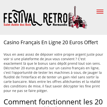
Togg
Navi
Casino Français En Ligne 20 Euros Offert
Vous en avez assez de déposer votre propre argent juste pour
voir si une plateforme de jeux vous convient ? C'est
exactement là que le bonus sans dépôt prend tout son sens.
Décrocher 20 euros gratuits sur un casino français en ligne,
c'est l'opportunité de tester les machines à sous, de jauger la
fluidité de l'interface et de tenter un gain réel sans sortir la
carte bancaire. Mais entre les offres alléchantes et la réalité
des conditions de mise, il faut savoir décrypter les fine print
pour ne pas se faire piéger.
Comment fonctionnent les 20