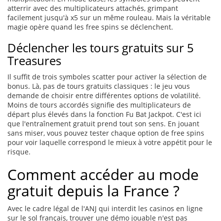
atterrir avec des multiplicateurs attachés, grimpant
facilement jusqu'à x5 sur un même rouleau. Mais la véritable
magie opère quand les free spins se déclenchent.
Déclencher les tours gratuits sur 5
Treasures
Il suffit de trois symboles scatter pour activer la sélection de
bonus. Là, pas de tours gratuits classiques : le jeu vous
demande de choisir entre différentes options de volatilité.
Moins de tours accordés signifie des multiplicateurs de
départ plus élevés dans la fonction Fu Bat Jackpot. C'est ici
que l'entraînement gratuit prend tout son sens. En jouant
sans miser, vous pouvez tester chaque option de free spins
pour voir laquelle correspond le mieux à votre appétit pour le
risque.
Comment accéder au mode
gratuit depuis la France ?
Avec le cadre légal de l'ANJ qui interdit les casinos en ligne
sur le sol français, trouver une démo jouable n'est pas