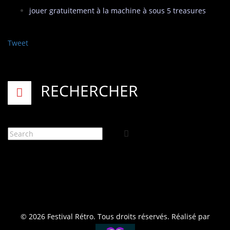
jouer gratuitement à la machine à sous 5 treasures
Tweet
RECHERCHER
© 2026 Festival Rétro. Tous droits réservés. Réalisé par