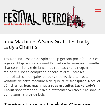
Togg
Navi
Jeux Machines À Sous Gratuites Lucky
Lady's Charms
Trouver une session de spin sans piger son portefeuille, c'est
le graal. Et quand on connaît l'attrait de la fameuse brunette
chanceuse, l'envie de lancer les rouleaux sans risquer le
moindre euro se comprend encore mieux. Entre les
multiplicateurs de gains et les symboles de chance, la
volatilité de cette machine a de quoi faire transpirer. Alors, où
dénicher les
jeux machines à sous gratuites Lucky Lady's
Charm
sans tomber sur des plateformes vérolées ? Faisons le
point, sans langue de bois.