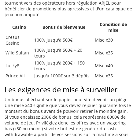
tournent vers des opérateurs hors régulation ARJEL pour
bénéficier de promotions plus agressives et d'un catalogue de
jeux non amputé.
Condition de
Casino
Bonus de bienvenue
mise
Cresus
100% jusqu'à 500€
Mise x30
Casino
100% jusqu'à 500€ + 20
Wild Sultan
Mise x35
tours
100% jusqu'à 200€ + 150
Lucky8
Mise x40
tours
Prince Ali
Jusqu'à 1000€ sur 3 dépôts
Mise x35
Les exigences de mise à surveiller
Un bonus alléchant sur le papier peut vite devenir un piège.
Une mise x40 signifie que vous devez rejouer quarante fois le
montant du bonus avant de pouvoir retirer le moindre gain.
Si vous encaissez 200€ de bonus, cela représente 8000€ de
volume de jeu. Privilégiez donc les offres avec un wagering
bas (x30 ou moins) si votre but est de générer du cash
withdrawable à partir de vos sessions sur la machine à sous