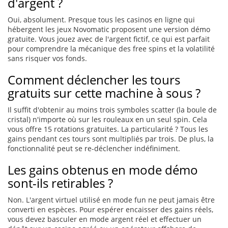
d'argent ?
Oui, absolument. Presque tous les casinos en ligne qui
hébergent les jeux Novomatic proposent une version démo
gratuite. Vous jouez avec de l'argent fictif, ce qui est parfait
pour comprendre la mécanique des free spins et la volatilité
sans risquer vos fonds.
Comment déclencher les tours
gratuits sur cette machine à sous ?
Il suffit d'obtenir au moins trois symboles scatter (la boule de
cristal) n'importe où sur les rouleaux en un seul spin. Cela
vous offre 15 rotations gratuites. La particularité ? Tous les
gains pendant ces tours sont multipliés par trois. De plus, la
fonctionnalité peut se re-déclencher indéfiniment.
Les gains obtenus en mode démo
sont-ils retirables ?
Non. L'argent virtuel utilisé en mode fun ne peut jamais être
converti en espèces. Pour espérer encaisser des gains réels,
vous devez basculer en mode argent réel et effectuer un