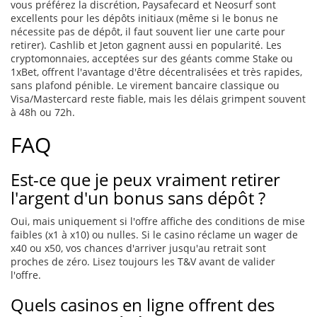
vous préférez la discrétion, Paysafecard et Neosurf sont
excellents pour les dépôts initiaux (même si le bonus ne
nécessite pas de dépôt, il faut souvent lier une carte pour
retirer). Cashlib et Jeton gagnent aussi en popularité. Les
cryptomonnaies, acceptées sur des géants comme Stake ou
1xBet, offrent l'avantage d'être décentralisées et très rapides,
sans plafond pénible. Le virement bancaire classique ou
Visa/Mastercard reste fiable, mais les délais grimpent souvent
à 48h ou 72h.
FAQ
Est-ce que je peux vraiment retirer
l'argent d'un bonus sans dépôt ?
Oui, mais uniquement si l'offre affiche des conditions de mise
faibles (x1 à x10) ou nulles. Si le casino réclame un wager de
x40 ou x50, vos chances d'arriver jusqu'au retrait sont
proches de zéro. Lisez toujours les T&V avant de valider
l'offre.
Quels casinos en ligne offrent des