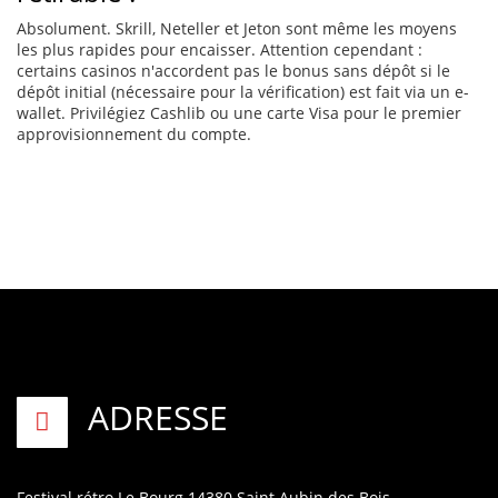
Absolument. Skrill, Neteller et Jeton sont même les moyens
les plus rapides pour encaisser. Attention cependant :
certains casinos n'accordent pas le bonus sans dépôt si le
dépôt initial (nécessaire pour la vérification) est fait via un e-
wallet. Privilégiez Cashlib ou une carte Visa pour le premier
approvisionnement du compte.
ADRESSE
Festival rétro
Le Bourg
14380 Saint Aubin des Bois