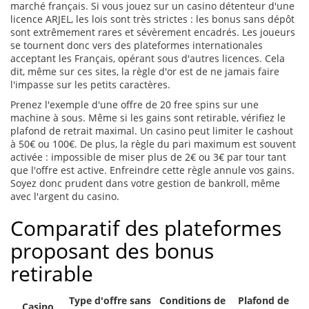
marché français. Si vous jouez sur un casino détenteur d'une
licence ARJEL, les lois sont très strictes : les bonus sans dépôt
sont extrêmement rares et sévèrement encadrés. Les joueurs
se tournent donc vers des plateformes internationales
acceptant les Français, opérant sous d'autres licences. Cela
dit, même sur ces sites, la règle d'or est de ne jamais faire
l'impasse sur les petits caractères.
Prenez l'exemple d'une offre de 20 free spins sur une
machine à sous. Même si les gains sont retirable, vérifiez le
plafond de retrait maximal. Un casino peut limiter le cashout
à 50€ ou 100€. De plus, la règle du pari maximum est souvent
activée : impossible de miser plus de 2€ ou 3€ par tour tant
que l'offre est active. Enfreindre cette règle annule vos gains.
Soyez donc prudent dans votre gestion de bankroll, même
avec l'argent du casino.
Comparatif des plateformes
proposant des bonus
retirable
Type d'offre sans
Conditions de
Plafond de
Casino