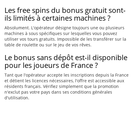
Les free spins du bonus gratuit sont-
ils limités à certaines machines ?
Absolument. L'opérateur désigne toujours une ou plusieurs
machines à sous spécifiques sur lesquelles vous pouvez
utiliser vos tours gratuits. Impossible de les transférer sur la
table de roulette ou sur le jeu de vos rêves.
Le bonus sans dépôt est-il disponible
pour les joueurs de France ?
Tant que l'opérateur accepte les inscriptions depuis la France
et détient les licences nécessaires, l'offre est accessible aux
résidents français. Vérifiez simplement que la promotion
n'exclut pas votre pays dans ses conditions générales
d'utilisation.