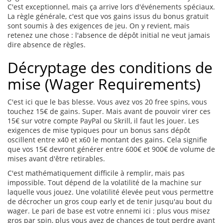
C'est exceptionnel, mais ça arrive lors d'événements spéciaux.
La règle générale, c'est que vos gains issus du bonus gratuit
sont soumis à des exigences de jeu. On y revient, mais
retenez une chose : l'absence de dépôt initial ne veut jamais
dire absence de règles.
Décryptage des conditions de
mise (Wager Requirements)
C'est ici que le bas blesse. Vous avez vos 20 free spins, vous
touchez 15€ de gains. Super. Mais avant de pouvoir virer ces
15€ sur votre compte PayPal ou Skrill, il faut les jouer. Les
exigences de mise typiques pour un bonus sans dépôt
oscillent entre x40 et x60 le montant des gains. Cela signifie
que vos 15€ devront générer entre 600€ et 900€ de volume de
mises avant d'être retirables.
C'est mathématiquement difficile à remplir, mais pas
impossible. Tout dépend de la volatilité de la machine sur
laquelle vous jouez. Une volatilité élevée peut vous permettre
de décrocher un gros coup early et de tenir jusqu'au bout du
wager. Le pari de base est votre ennemi ici : plus vous misez
gros par spin, plus vous avez de chances de tout perdre avant