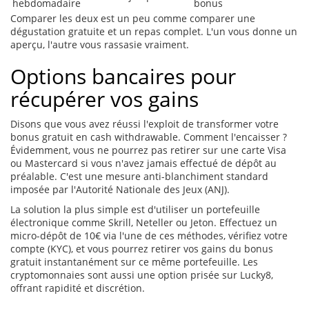
hebdomadaire
bonus
Comparer les deux est un peu comme comparer une
dégustation gratuite et un repas complet. L'un vous donne un
aperçu, l'autre vous rassasie vraiment.
Options bancaires pour
récupérer vos gains
Disons que vous avez réussi l'exploit de transformer votre
bonus gratuit en cash withdrawable. Comment l'encaisser ?
Évidemment, vous ne pourrez pas retirer sur une carte Visa
ou Mastercard si vous n'avez jamais effectué de dépôt au
préalable. C'est une mesure anti-blanchiment standard
imposée par l'Autorité Nationale des Jeux (ANJ).
La solution la plus simple est d'utiliser un portefeuille
électronique comme Skrill, Neteller ou Jeton. Effectuez un
micro-dépôt de 10€ via l'une de ces méthodes, vérifiez votre
compte (KYC), et vous pourrez retirer vos gains du bonus
gratuit instantanément sur ce même portefeuille. Les
cryptomonnaies sont aussi une option prisée sur Lucky8,
offrant rapidité et discrétion.