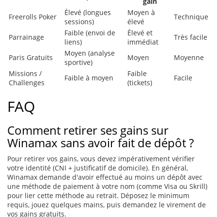
gain
Élevé (longues
Moyen à
Freerolls Poker
Technique
sessions)
élevé
Faible (envoi de
Élevé et
Parrainage
Très facile
liens)
immédiat
Moyen (analyse
Paris Gratuits
Moyen
Moyenne
sportive)
Missions /
Faible
Faible à moyen
Facile
Challenges
(tickets)
FAQ
Comment retirer ses gains sur
Winamax sans avoir fait de dépôt ?
Pour retirer vos gains, vous devez impérativement vérifier
votre identité (CNI + justificatif de domicile). En général,
Winamax demande d'avoir effectué au moins un dépôt avec
une méthode de paiement à votre nom (comme Visa ou Skrill)
pour lier cette méthode au retrait. Déposez le minimum
requis, jouez quelques mains, puis demandez le virement de
vos gains gratuits.