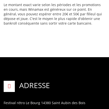
Le montant exact varie selon les périodes et les promotions
en cours, mais Winamax est généreux sur ce point. En
général, vous pouvez espérer entre 20€ et 50€ par filleul qui
dépose et joue. C'est le moyen le plus rapide d'obtenir une
bankroll conséquente sans sortir votre carte bancaire.
ADRESSE
Festival rétro
Le Bourg
14380 Saint Aubin des Bois