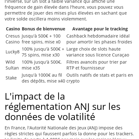
l'inverse, sur un slot à faible variance qui affiche une
fréquence de gain élevée dans l'heure, vous pouvez vous
permettre de jouer des mises plus élevées en sachant que
votre solde oscillera moins violemment.
Casino
Bonus de bienvenue
Avantage pour le tracking
Cresus
Jusqu'à 500€ + 100
Cashback hebdomadaire idéal
Casino
free spins, mise x0
pour amortir les phases froides
100% jusqu'à 500€ +
Large choix de slots haute
Lucky8
75 spins, mise x30
variance sous licence Curaçao
Wild
100% jusqu'à 500€,
Filtres avancés pour trier par
Sultan
mise x35
RTP et fournisseur
Jusqu'à 1000€ au fil
Outils natifs de stats et paris en
Stake
des dépôts, mise x40
crypto
L'impact de la
réglementation ANJ sur les
données de volatilité
En France, l'Autorité Nationale des Jeux (ANJ) impose des
règles strictes qui faussent parfois la donne pour les trackers.