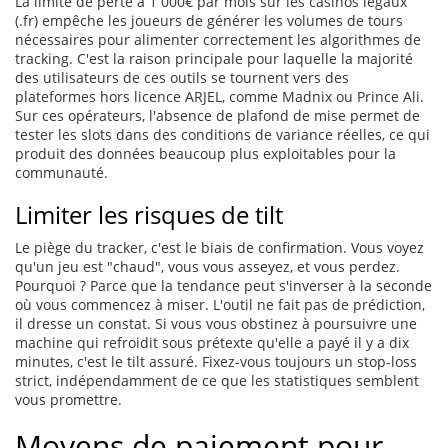
La limite de perte à 1 000€ par mois sur les casinos légaux
(.fr) empêche les joueurs de générer les volumes de tours
nécessaires pour alimenter correctement les algorithmes de
tracking. C'est la raison principale pour laquelle la majorité
des utilisateurs de ces outils se tournent vers des
plateformes hors licence ARJEL, comme Madnix ou Prince Ali.
Sur ces opérateurs, l'absence de plafond de mise permet de
tester les slots dans des conditions de variance réelles, ce qui
produit des données beaucoup plus exploitables pour la
communauté.
Limiter les risques de tilt
Le piège du tracker, c'est le biais de confirmation. Vous voyez
qu'un jeu est "chaud", vous vous asseyez, et vous perdez.
Pourquoi ? Parce que la tendance peut s'inverser à la seconde
où vous commencez à miser. L'outil ne fait pas de prédiction,
il dresse un constat. Si vous vous obstinez à poursuivre une
machine qui refroidit sous prétexte qu'elle a payé il y a dix
minutes, c'est le tilt assuré. Fixez-vous toujours un stop-loss
strict, indépendamment de ce que les statistiques semblent
vous promettre.
Moyens de paiement pour