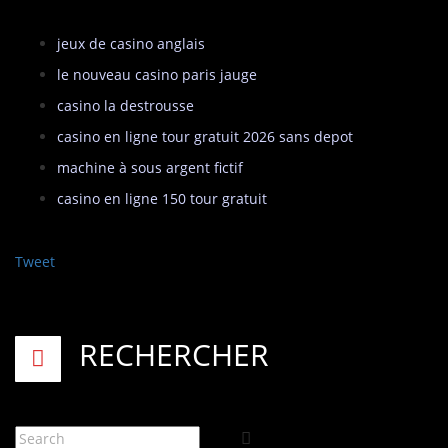
jeux de casino anglais
le nouveau casino paris jauge
casino la destrousse
casino en ligne tour gratuit 2026 sans depot
machine à sous argent fictif
casino en ligne 150 tour gratuit
Tweet
RECHERCHER