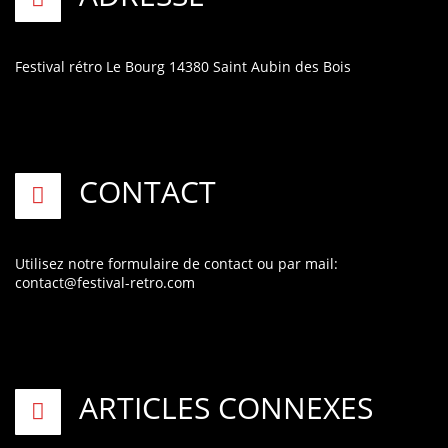
Festival rétro
Le Bourg
14380 Saint Aubin des Bois
CONTACT
Utilisez notre formulaire de contact
ou par mail:
contact@festival-retro.com
ARTICLES CONNEXES