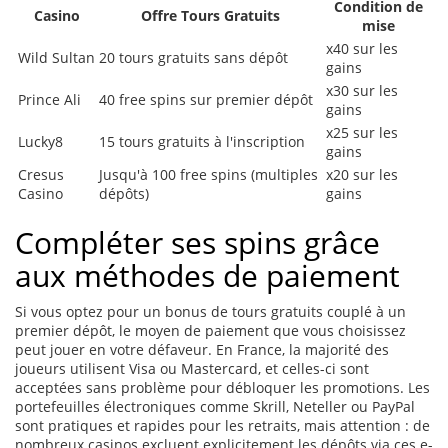
Condition de
Casino
Offre Tours Gratuits
mise
x40 sur les
Wild Sultan
20 tours gratuits sans dépôt
gains
x30 sur les
Prince Ali
40 free spins sur premier dépôt
gains
x25 sur les
Lucky8
15 tours gratuits à l'inscription
gains
Cresus
Jusqu'à 100 free spins (multiples
x20 sur les
Casino
dépôts)
gains
Compléter ses spins grâce
aux méthodes de paiement
Si vous optez pour un bonus de tours gratuits couplé à un
premier dépôt, le moyen de paiement que vous choisissez
peut jouer en votre défaveur. En France, la majorité des
joueurs utilisent Visa ou Mastercard, et celles-ci sont
acceptées sans problème pour débloquer les promotions. Les
portefeuilles électroniques comme Skrill, Neteller ou PayPal
sont pratiques et rapides pour les retraits, mais attention : de
nombreux casinos excluent explicitement les dépôts via ces e-