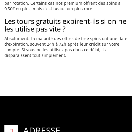
par rotation. Certains casinos premium offrent des spins à
0,50€ ou plus, mais c'est beaucoup plus rare.
Les tours gratuits expirent-ils si on ne
les utilise pas vite ?
Absolument. La majorité des offres de free spins ont une date
d'expiration, souvent 24h à 72h après leur crédit sur votre
compte. Si vous ne les utilisez pas dans ce délai, ils
disparaissent tout simplement.
ADRESSE