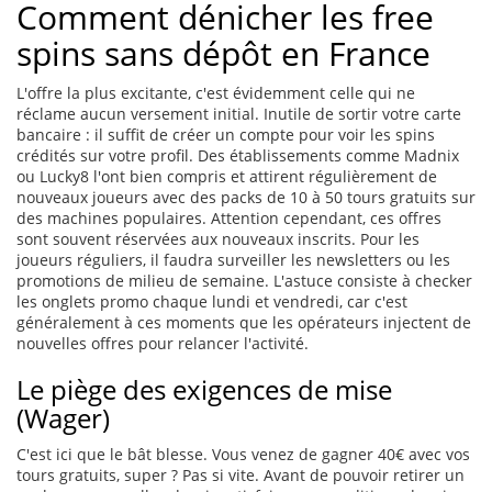
Comment dénicher les free
spins sans dépôt en France
L'offre la plus excitante, c'est évidemment celle qui ne
réclame aucun versement initial. Inutile de sortir votre carte
bancaire : il suffit de créer un compte pour voir les spins
crédités sur votre profil. Des établissements comme Madnix
ou Lucky8 l'ont bien compris et attirent régulièrement de
nouveaux joueurs avec des packs de 10 à 50 tours gratuits sur
des machines populaires. Attention cependant, ces offres
sont souvent réservées aux nouveaux inscrits. Pour les
joueurs réguliers, il faudra surveiller les newsletters ou les
promotions de milieu de semaine. L'astuce consiste à checker
les onglets promo chaque lundi et vendredi, car c'est
généralement à ces moments que les opérateurs injectent de
nouvelles offres pour relancer l'activité.
Le piège des exigences de mise
(Wager)
C'est ici que le bât blesse. Vous venez de gagner 40€ avec vos
tours gratuits, super ? Pas si vite. Avant de pouvoir retirer un