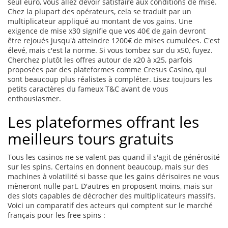
seul euro, vous allez devoir satisfaire aux conditions de mise.
Chez la plupart des opérateurs, cela se traduit par un
multiplicateur appliqué au montant de vos gains. Une
exigence de mise x30 signifie que vos 40€ de gain devront
être rejoués jusqu'à atteindre 1200€ de mises cumulées. C'est
élevé, mais c'est la norme. Si vous tombez sur du x50, fuyez.
Cherchez plutôt les offres autour de x20 à x25, parfois
proposées par des plateformes comme Cresus Casino, qui
sont beaucoup plus réalistes à compléter. Lisez toujours les
petits caractères du fameux T&C avant de vous
enthousiasmer.
Les plateformes offrant les
meilleurs tours gratuits
Tous les casinos ne se valent pas quand il s'agit de générosité
sur les spins. Certains en donnent beaucoup, mais sur des
machines à volatilité si basse que les gains dérisoires ne vous
mèneront nulle part. D'autres en proposent moins, mais sur
des slots capables de décrocher des multiplicateurs massifs.
Voici un comparatif des acteurs qui comptent sur le marché
français pour les free spins :