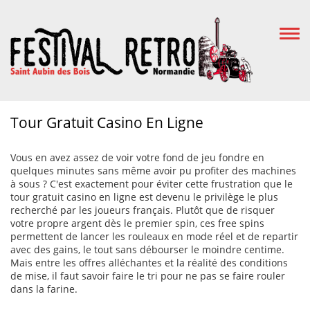
Togg
Navi
Tour Gratuit Casino En Ligne
Vous en avez assez de voir votre fond de jeu fondre en
quelques minutes sans même avoir pu profiter des machines
à sous ? C'est exactement pour éviter cette frustration que le
tour gratuit casino en ligne est devenu le privilège le plus
recherché par les joueurs français. Plutôt que de risquer
votre propre argent dès le premier spin, ces free spins
permettent de lancer les rouleaux en mode réel et de repartir
avec des gains, le tout sans débourser le moindre centime.
Mais entre les offres alléchantes et la réalité des conditions
de mise, il faut savoir faire le tri pour ne pas se faire rouler
dans la farine.