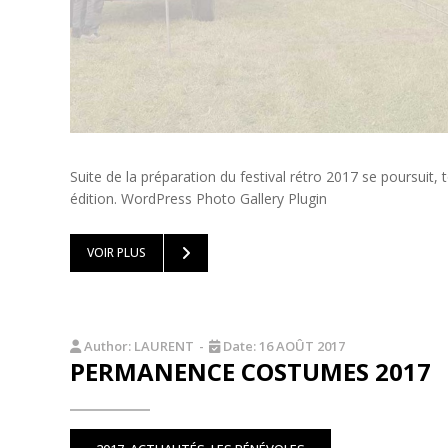
Suite de la préparation du festival rétro 2017 se poursuit,
édition. WordPress Photo Gallery Plugin
VOIR PLUS
Author:
LAURENT
-
Date:
16 AOÛT 2017
PERMANENCE COSTUMES 2017