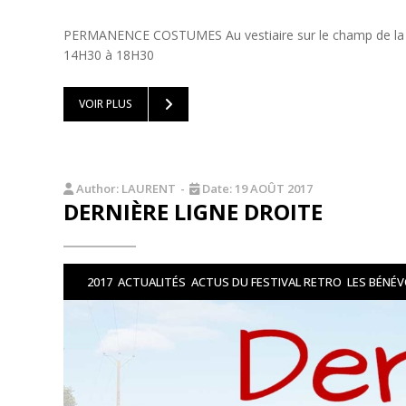
PERMANENCE COSTUMES Au vestiaire sur le champ de la f
14H30 à 18H30
VOIR PLUS
Author:
LAURENT
-
Date:
19 AOÛT 2017
DERNIÈRE LIGNE DROITE
2017
ACTUALITÉS
ACTUS DU FESTIVAL RETRO
LES BÉNÉ