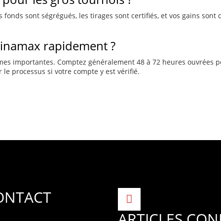
 fonds sont ségrégués, les tirages sont certifiés, et vos gains son
Winamax rapidement ?
mes importantes. Comptez généralement 48 à 72 heures ouvrées pour
le processus si votre compte y est vérifié.
ONTACT
ARTICLES CON