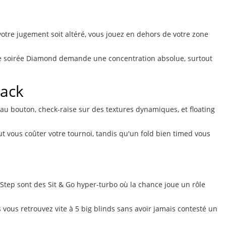
votre jugement soit altéré, vous jouez en dehors de votre zone
 Une soirée Diamond demande une concentration absolue, surtout
tack
 au bouton, check-raise sur des textures dynamiques, et floating
ut vous coûter votre tournoi, tandis qu'un fold bien timed vous
Step sont des Sit & Go hyper-turbo où la chance joue un rôle
 vous retrouvez vite à 5 big blinds sans avoir jamais contesté un