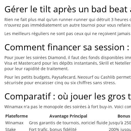
Gérer le tilt après un bad beat 
Rien ne fait plus mal qu'un runner-runner qui détruit 3 heures de
n'ouvrez pas immédiatement un autre tournoi pour vous refaire. P
Les meilleurs réguliers ne sont pas ceux qui ne reçoivent jamais
Comment financer sa session :
Pour jouer les soirées Diamond, il faut des fonds disponibles i
Visa et Mastercard pour les dépôts instantanés, Skrill et Netel
pour leur rapidité de traitement.
Pour les petits budgets, Paysafecard, Neosurf ou Cashlib permett
sécurisée pour encaisser cinq ou six chiffres sans stress.
Comparatif : où jouer les gros 
Winamax n'a pas le monopole des soirées à fort buy-in. Voici co
Plateforme
Avantage Principal
Bonus
Winamax
Gros garantis de tournois, логiciel fluide
Jusqu'à 25
Stake
Fort trafic, bonus fidélité
200% jusqu