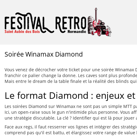
Soirée Winamax Diamond
Vous venez de décrocher votre ticket pour une soirée Winamax Di
franchir ce palier change la donne. Les caves sont plus profondes
Mais entre le dream de la table finale et la réalité des blinds 
Le format Diamond : enjeux et
Les soirées Diamond sur Winamax ne sont pas un simple MTT parmi 
Ici, un open-raise sous le gun n'intimide plus personne. Vous af
une stratégie discutable. La clé ? Identifier qui est là pour jouer
Face aux regs, il faut resserrer vos lignes et intégrer des strat
comprend pas qu'il est battu, et élargissez votre range de value 