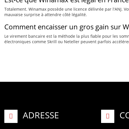
Totalement. Winamax possède une licence délivrée par l'ANJ. Vos
mauvaise surprise à attendre côté légalité.
Comment encaisser un gros gain sur 
Le virement bancaire est la méthode la plus fiable pour les som
électroniques comme Skrill ou Neteller peuvent parfois accélérer 
ADRESSE
C