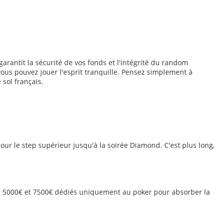
garantit la sécurité de vos fonds et l'intégrité du random
vous pouvez jouer l'esprit tranquille. Pensez simplement à
 sol français.
pour le step supérieur jusqu'à la soirée Diamond. C'est plus long,
ntre 5000€ et 7500€ dédiés uniquement au poker pour absorber la