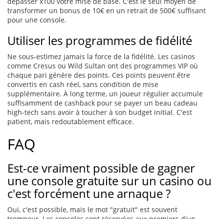
dépasser x100 votre mise de base. C'est le seul moyen de
transformer un bonus de 10€ en un retrait de 500€ suffisant
pour une console.
Utiliser les programmes de fidélité
Ne sous-estimez jamais la force de la fidélité. Les casinos
comme Cresus ou Wild Sultan ont des programmes VIP où
chaque pari génère des points. Ces points peuvent être
convertis en cash réel, sans condition de mise
supplémentaire. À long terme, un joueur régulier accumule
suffisamment de cashback pour se payer un beau cadeau
high-tech sans avoir à toucher à son budget initial. C'est
patient, mais redoutablement efficace.
FAQ
Est-ce vraiment possible de gagner
une console gratuite sur un casino ou
c'est forcément une arnaque ?
Oui, c'est possible, mais le mot "gratuit" est souvent
trompeur. Les consoles sont réservées aux premiers d'un