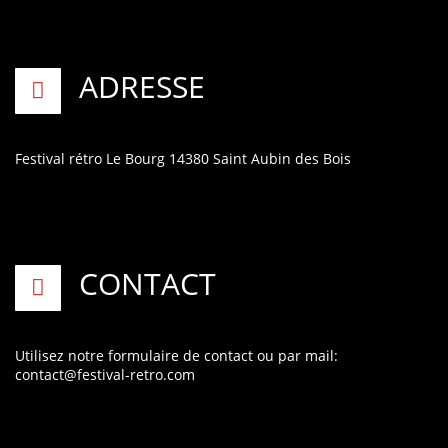
ADRESSE
Festival rétro
Le Bourg
14380 Saint Aubin des Bois
CONTACT
Utilisez notre formulaire de contact
ou par mail:
contact@festival-retro.com