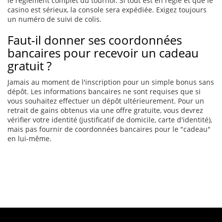
le règlement complet du tournoi. Si tout est en règle et que le
casino est sérieux, la console sera expédiée. Exigez toujours
un numéro de suivi de colis.
Faut-il donner ses coordonnées
bancaires pour recevoir un cadeau
gratuit ?
Jamais au moment de l'inscription pour un simple bonus sans
dépôt. Les informations bancaires ne sont requises que si
vous souhaitez effectuer un dépôt ultérieurement. Pour un
retrait de gains obtenus via une offre gratuite, vous devrez
vérifier votre identité (justificatif de domicile, carte d'identité),
mais pas fournir de coordonnées bancaires pour le "cadeau"
en lui-même.