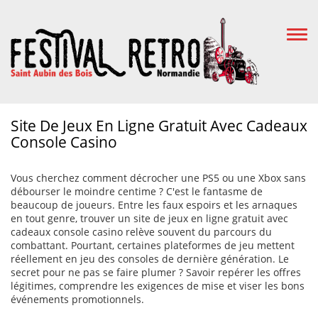
Togg
Navi
Site De Jeux En Ligne Gratuit Avec Cadeaux
Console Casino
Vous cherchez comment décrocher une PS5 ou une Xbox sans
débourser le moindre centime ? C'est le fantasme de
beaucoup de joueurs. Entre les faux espoirs et les arnaques
en tout genre, trouver un site de jeux en ligne gratuit avec
cadeaux console casino relève souvent du parcours du
combattant. Pourtant, certaines plateformes de jeu mettent
réellement en jeu des consoles de dernière génération. Le
secret pour ne pas se faire plumer ? Savoir repérer les offres
légitimes, comprendre les exigences de mise et viser les bons
événements promotionnels.