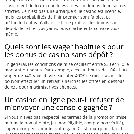
classement de tournoi ou liées à des conditions de mise très
strictes. Ce n'est pas une arnaque si le casino est licencié,
mais les probabilités de finir premier sont faibles. La
méthode la plus réaliste reste de profiter des bonus sans
dépôt, de retirer vos gains, puis d'acheter la console vous-
même.
Quels sont les wager habituels pour
les bonus de casino sans dépôt ?
En général, les conditions de mise oscillent entre x30 et x50 le
montant du bonus. Par exemple, avec un bonus de 10€ et un
wager de x40, vous devez exécuter 400€ de mises avant de
pouvoir effectuer un retrait. Cherchez les offres en dessous
de x35 pour maximiser vos chances.
Un casino en ligne peut-il refuser de
m'envoyer une console gagnée ?
Si vous n'avez pas respecté les termes de la promotion (mise
minimale non atteinte, jeu non éligible, compte non vérifié),
l'opérateur peut annuler votre gain. C'est pourquoi il faut lire