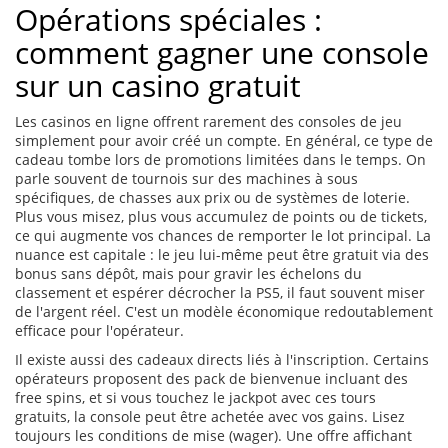
Opérations spéciales :
comment gagner une console
sur un casino gratuit
Les casinos en ligne offrent rarement des consoles de jeu
simplement pour avoir créé un compte. En général, ce type de
cadeau tombe lors de promotions limitées dans le temps. On
parle souvent de tournois sur des machines à sous
spécifiques, de chasses aux prix ou de systèmes de loterie.
Plus vous misez, plus vous accumulez de points ou de tickets,
ce qui augmente vos chances de remporter le lot principal. La
nuance est capitale : le jeu lui-même peut être gratuit via des
bonus sans dépôt, mais pour gravir les échelons du
classement et espérer décrocher la PS5, il faut souvent miser
de l'argent réel. C'est un modèle économique redoutablement
efficace pour l'opérateur.
Il existe aussi des cadeaux directs liés à l'inscription. Certains
opérateurs proposent des pack de bienvenue incluant des
free spins, et si vous touchez le jackpot avec ces tours
gratuits, la console peut être achetée avec vos gains. Lisez
toujours les conditions de mise (wager). Une offre affichant