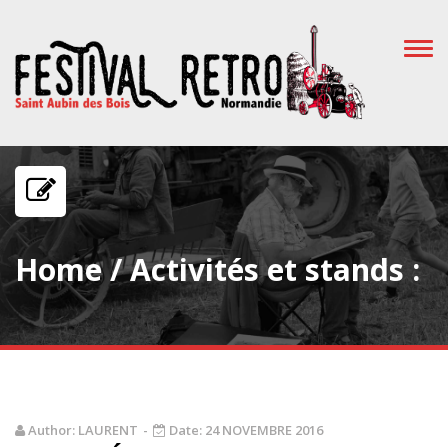
TOG
NAV
Home
/
Activités et stands :
Author:
LAURENT
-
Date:
24 NOVEMBRE 2016