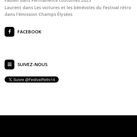
Fabien
dans
Permanence costumes 2025
Laurent
dans
Les voitures et les bénévoles du festival rétro
dans l’émission Champs Élysées
FACEBOOK
SUIVEZ-NOUS