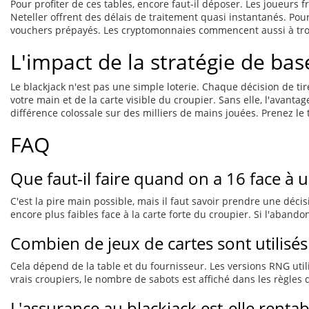
Pour profiter de ces tables, encore faut-il déposer. Les joueurs f
Neteller offrent des délais de traitement quasi instantanés. Pou
vouchers prépayés. Les cryptomonnaies commencent aussi à trouve
L'impact de la stratégie de bas
Le blackjack n'est pas une simple loterie. Chaque décision de t
votre main et de la carte visible du croupier. Sans elle, l'avan
différence colossale sur des milliers de mains jouées. Prenez le
FAQ
Que faut-il faire quand on a 16 face à u
C'est la pire main possible, mais il faut savoir prendre une déci
encore plus faibles face à la carte forte du croupier. Si l'abandon
Combien de jeux de cartes sont utilisés 
Cela dépend de la table et du fournisseur. Les versions RNG uti
vrais croupiers, le nombre de sabots est affiché dans les règles d
L'assurance au blackjack est-elle rentab