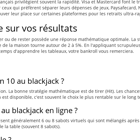
rançais privilégient souvent la rapidité. Visa et Mastercard font le 
r ceux qui préfèrent séparer leurs dépenses de jeux, Paysafecard, N
r leur place sur certaines plateformes pour les retraits ultra-ra
e sur vos résultats
irer ou de rester possède une réponse mathématique optimale. La st
tage de la maison tourne autour de 2 à 5%. En l'appliquant scrupul
 temps d'apprendre les tableaux, votre bankroll vous remerciera.
n 10 au blackjack ?
sion. La bonne stratégie mathématique est de tirer (Hit). Les chanc
 est disponible, c'est souvent le choix le plus rentable sur le long 
au blackjack en ligne ?
lisent généralement 6 ou 8 sabots virtuels qui sont mélangés après
e la table (souvent 8 sabots).
le ?