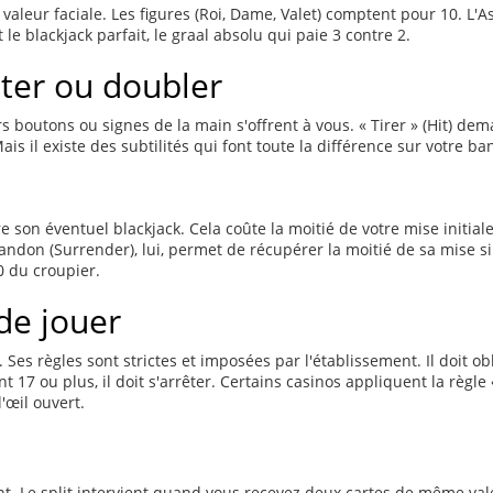
valeur faciale. Les figures (Roi, Dame, Valet) comptent pour 10. L'As 
e blackjack parfait, le graal absolu qui paie 3 contre 2.
ester ou doubler
urs boutons ou signes de la main s'offrent à vous. « Tirer » (Hit) d
ais il existe des subtilités qui font toute la différence sur votre ban
son éventuel blackjack. Cela coûte la moitié de votre mise initiale 
'abandon (Surrender), lui, permet de récupérer la moitié de sa mise 
0 du croupier.
de jouer
Ses règles sont strictes et imposées par l'établissement. Il doit ob
int 17 ou plus, il doit s'arrêter. Certains casinos appliquent la règl
'œil ouvert.
nt. Le split intervient quand vous recevez deux cartes de même val