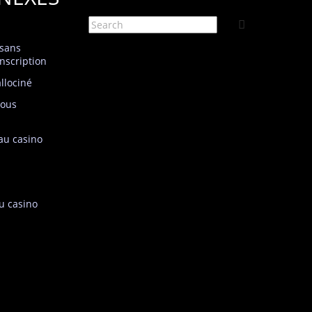
 sans
nscription
llociné
sous
 au casino
au casino