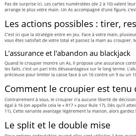
Pas de surprise ici. Les cartes numérotées (de 2 à 10) valent leur 
arrange le plus votre main. Un As accompagné d'une figure, c'est l
Les actions possibles : tirer, r
C'est ici que la stratégie entre en jeu. Face à votre main, plusie
vous êtes satisfait de votre total et passez la main au croupier. M
L'assurance et l'abandon au blackjack
Quand le croupier montre un As, il propose une assurance contre 
les faits, c'est un pari très désavantageux sur le long terme. L
précieuse pour limiter la casse face à un 16 contre un 9 ou un 1
Comment le croupier est tenu 
Contrairement à vous, le croupier n'a aucune liberté de décision. 
égal à 16 (on appelle cela le « R17 » pour Rule 17). Dès qu'il atte
11). Cette variante avantage légèrement la maison, alors gardez l
Le split et le double mise
Deux options redoutables quand elles sont utilisées à bon escie