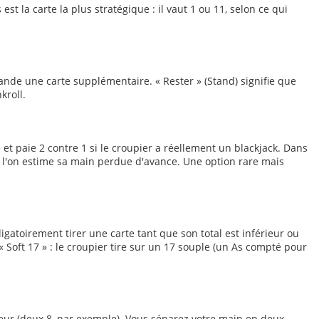
est la carte la plus stratégique : il vaut 1 ou 11, selon ce qui
emande une carte supplémentaire. « Rester » (Stand) signifie que
kroll.
et paie 2 contre 1 si le croupier a réellement un blackjack. Dans
si l'on estime sa main perdue d'avance. Une option rare mais
ligatoirement tirer une carte tant que son total est inférieur ou
e « Soft 17 » : le croupier tire sur un 17 souple (un As compté pour
eur (deux 8, par exemple). Vous séparez votre main en deux,