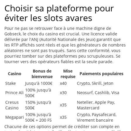
Choisir sa plateforme pour
éviter les slots avares
Pour ne pas se retrouver face à une machine digne de
Gobseck, le choix du casino est crucial. Une licence valide
délivrée par l'ANJ (Autorité Nationale des Jeux) garantit que
les RTP affichés sont réels et que les générateurs de nombres
aléatoires ne sont pas truqués. Sans cette conformité, vous
pourriez tomber sur des plateformes peu scrupuleuses. Se
tourner vers des opérateurs fiables est la seule parade.
Bonus de
Mise
Casino
Paiements populaires
bienvenue
requise
Stake
Jusqu'à 1000€
x40
Crypto, Skrill, Jeton
100% jusqu'à
Prince Ali
x30
Neosurf, Cashlib, Visa
500€
Cresus
150% jusqu'à
Neteller, Apple Pay,
x35
Casino
500€
Mastercard
100% jusqu'à
Crypto, Paysafecard,
Megapari
x35
500€ + 200 FS
Virement bancaire
Chacune de ces options permet de créditer son compte en