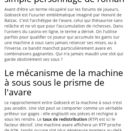
Avant d'être un terme récupéré sur les forums de joueurs,
Gobseck est l'usurier emblématique imaginé par Honoré de
Balzac. C'est l'archétype de l'avare, celui qui thésaurise sans
relâche et ne vit que pour l'accumulation de richesses. Dans
l'univers du casino en ligne, le terme a dérivé. On l'utilise
parfois pour qualifier ce joueur qui accumule les gains sur
une machine à sous sans jamais relancer ses mises, ou à
l'inverse, ce bandit manchot particulièrement avare en
combinaisons gagnantes. Qui n'a jamais maudit une slot qui
garde obstinément ses sous ?
Le mécanisme de la machine
à sous sous le prisme de
l'avare
Le rapprochement entre Gobseck et la machine à sous n'est
pas anodin. Une slot peut se comporter comme un véritable
prêteur sur gages : elle engloutit vos pièces et rechigne à
vous les rendre. Le
taux de redistribution
(RTP) est ici le
facteur décisif. Une machine avare affichera un RTP proche
de 92%, tandis qu'une slot plus généreuse montera au-delà