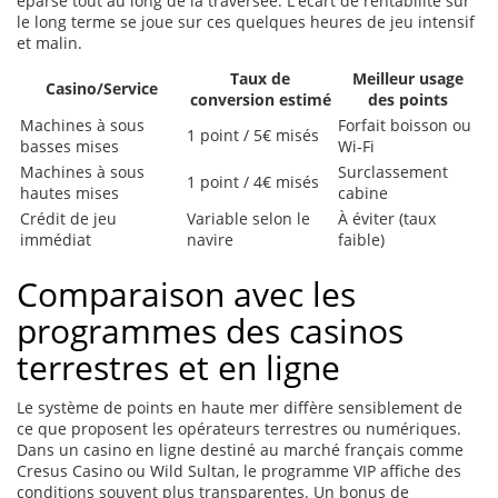
éparse tout au long de la traversée. L'écart de rentabilité sur
le long terme se joue sur ces quelques heures de jeu intensif
et malin.
Taux de
Meilleur usage
Casino/Service
conversion estimé
des points
Machines à sous
Forfait boisson ou
1 point / 5€ misés
basses mises
Wi-Fi
Machines à sous
Surclassement
1 point / 4€ misés
hautes mises
cabine
Crédit de jeu
Variable selon le
À éviter (taux
immédiat
navire
faible)
Comparaison avec les
programmes des casinos
terrestres et en ligne
Le système de points en haute mer diffère sensiblement de
ce que proposent les opérateurs terrestres ou numériques.
Dans un casino en ligne destiné au marché français comme
Cresus Casino ou Wild Sultan, le programme VIP affiche des
conditions souvent plus transparentes. Un bonus de