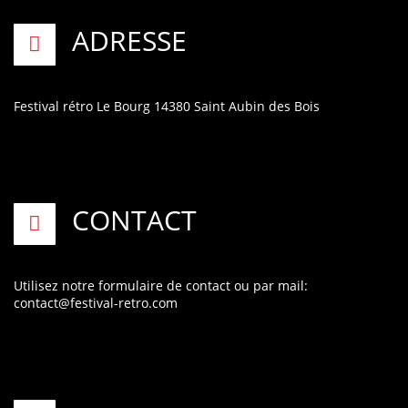
ADRESSE
Festival rétro
Le Bourg
14380 Saint Aubin des Bois
CONTACT
Utilisez notre formulaire de contact
ou par mail:
contact@festival-retro.com