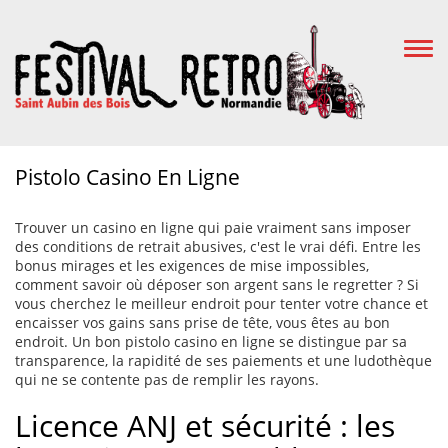
Togg
Navi
Pistolo Casino En Ligne
Trouver un casino en ligne qui paie vraiment sans imposer
des conditions de retrait abusives, c'est le vrai défi. Entre les
bonus mirages et les exigences de mise impossibles,
comment savoir où déposer son argent sans le regretter ? Si
vous cherchez le meilleur endroit pour tenter votre chance et
encaisser vos gains sans prise de tête, vous êtes au bon
endroit. Un bon pistolo casino en ligne se distingue par sa
transparence, la rapidité de ses paiements et une ludothèque
qui ne se contente pas de remplir les rayons.
Licence ANJ et sécurité : les