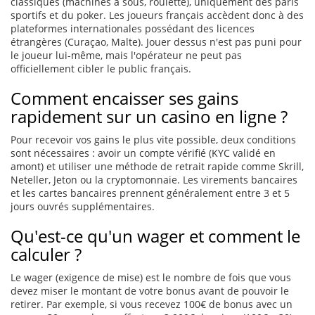
classiques (machines à sous, roulette), uniquement des paris
sportifs et du poker. Les joueurs français accèdent donc à des
plateformes internationales possédant des licences
étrangères (Curaçao, Malte). Jouer dessus n'est pas puni pour
le joueur lui-même, mais l'opérateur ne peut pas
officiellement cibler le public français.
Comment encaisser ses gains
rapidement sur un casino en ligne ?
Pour recevoir vos gains le plus vite possible, deux conditions
sont nécessaires : avoir un compte vérifié (KYC validé en
amont) et utiliser une méthode de retrait rapide comme Skrill,
Neteller, Jeton ou la cryptomonnaie. Les virements bancaires
et les cartes bancaires prennent généralement entre 3 et 5
jours ouvrés supplémentaires.
Qu'est-ce qu'un wager et comment le
calculer ?
Le wager (exigence de mise) est le nombre de fois que vous
devez miser le montant de votre bonus avant de pouvoir le
retirer. Par exemple, si vous recevez 100€ de bonus avec un