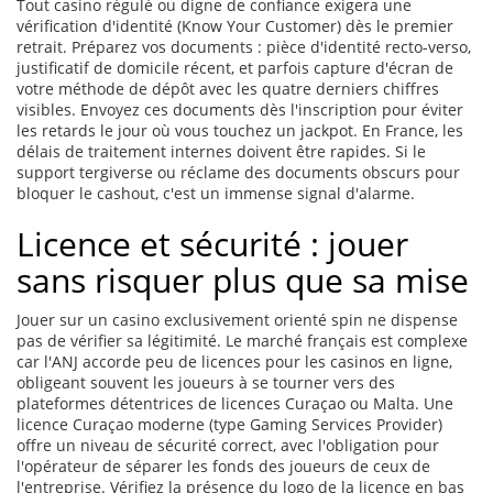
Tout casino régulé ou digne de confiance exigera une
vérification d'identité (Know Your Customer) dès le premier
retrait. Préparez vos documents : pièce d'identité recto-verso,
justificatif de domicile récent, et parfois capture d'écran de
votre méthode de dépôt avec les quatre derniers chiffres
visibles. Envoyez ces documents dès l'inscription pour éviter
les retards le jour où vous touchez un jackpot. En France, les
délais de traitement internes doivent être rapides. Si le
support tergiverse ou réclame des documents obscurs pour
bloquer le cashout, c'est un immense signal d'alarme.
Licence et sécurité : jouer
sans risquer plus que sa mise
Jouer sur un casino exclusivement orienté spin ne dispense
pas de vérifier sa légitimité. Le marché français est complexe
car l'ANJ accorde peu de licences pour les casinos en ligne,
obligeant souvent les joueurs à se tourner vers des
plateformes détentrices de licences Curaçao ou Malta. Une
licence Curaçao moderne (type Gaming Services Provider)
offre un niveau de sécurité correct, avec l'obligation pour
l'opérateur de séparer les fonds des joueurs de ceux de
l'entreprise. Vérifiez la présence du logo de la licence en bas