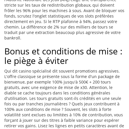
stricte sur les taux de redistribution globaux, qui doivent
frôler les 96% pour les machines à sous. Avant de bloquer vos
fonds, scrutez l'onglet statistiques de vos slots préférées
directement en jeu. Si le RTP plafonne à 94%, passez votre
chemin. La différence de 2% sur des milliers de tours se
traduit par une extraction beaucoup plus agressive de votre
bankroll.
Bonus et conditions de mise :
le piège à éviter
Qui dit casino spécialisé dit souvent promotions agressives.
L'offre classique se présente sous la forme d'un package de
bienvenue, par exemple 100% jusqu'à 500€ + 200 tours
gratuits, avec une exigence de mise de x30. Attention, le
diable se cache toujours dans les conditions générales
d'utilisation. Les tours gratuits sont-ils crédités en une seule
fois ou par tranches journalières ? Quels jeux contribuent à
100% aux conditions de mise ? Souvent, les slots à forte
volatilité sont exclues ou limitées à 10% de contribution, vous
forçant à jouer sur des titres à faible variance pour espérer
retirer vos gains. Lisez les lignes en petits caractères avant de