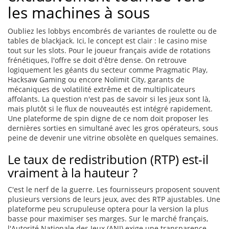
les machines à sous
Oubliez les lobbys encombrés de variantes de roulette ou de
tables de blackjack. Ici, le concept est clair : le casino mise
tout sur les slots. Pour le joueur français avide de rotations
frénétiques, l'offre se doit d'être dense. On retrouve
logiquement les géants du secteur comme Pragmatic Play,
Hacksaw Gaming ou encore Nolimit City, garants de
mécaniques de volatilité extrême et de multiplicateurs
affolants. La question n'est pas de savoir si les jeux sont là,
mais plutôt si le flux de nouveautés est intégré rapidement.
Une plateforme de spin digne de ce nom doit proposer les
dernières sorties en simultané avec les gros opérateurs, sous
peine de devenir une vitrine obsolète en quelques semaines.
Le taux de redistribution (RTP) est-il
vraiment à la hauteur ?
C'est le nerf de la guerre. Les fournisseurs proposent souvent
plusieurs versions de leurs jeux, avec des RTP ajustables. Une
plateforme peu scrupuleuse optera pour la version la plus
basse pour maximiser ses marges. Sur le marché français,
l'Autorité Nationale des Jeux (ANJ) exige une transparence