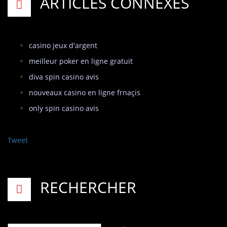
ARTICLES CONNEXES
casino jeux d'argent
meilleur poker en ligne gratuit
diva spin casino avis
nouveaux casino en ligne frnaçis
only spin casino avis
Tweet
RECHERCHER