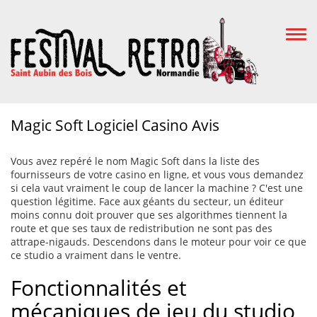
Togg
Navi
Magic Soft Logiciel Casino Avis
Vous avez repéré le nom Magic Soft dans la liste des
fournisseurs de votre casino en ligne, et vous vous demandez
si cela vaut vraiment le coup de lancer la machine ? C'est une
question légitime. Face aux géants du secteur, un éditeur
moins connu doit prouver que ses algorithmes tiennent la
route et que ses taux de redistribution ne sont pas des
attrape-nigauds. Descendons dans le moteur pour voir ce que
ce studio a vraiment dans le ventre.
Fonctionnalités et
mécaniques de jeu du studio