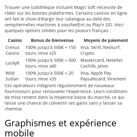
Trouver une ludothèque incluant Magic Soft nécessite de
rôder sur les bonnes plateformes. Certains casinos en ligne
ont fait le choix d'élargir leur catalogue au-delà des
sempiternelles machines à sousNetEnt ou Play'n GO. Voici
quelques options solides pour les joueurs français :
Casino
Bonus de bienvenue
Moyens de paiement
Cresus
100% jusqu'à 500€ + 150
Visa, Skrill, Neosurf,
Casino
tours, mise x25
Crypto
100% jusqu'à 500€ + 500
Mastercard, Neteller,
Lucky8
tours, mise x40
Cashlib, Jeton
Wild
100% jusqu'à 500€ + 20
Visa, Apple Pay,
Sultan
tours, mise x35
Paysafecard, Virement
Ces opérateurs intègrent régulièrement de nouveaux
fournisseurs pour renouveler l'expérience. Leurs conditions
de mise restent dans la moyenne basse du marché, ce qui
laisse une chance de convertir ses gains sans y laisser sa
chemise.
Graphismes et expérience
mobile