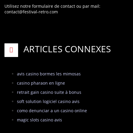
Utilisez notre formulaire de contact
ou par mail:
contact@festival-retro.com
ARTICLES CONNEXES
avis casino bormes les mimosas
casino pharaon en ligne
retrait gain casino suite à bonus
soft solution logiciel casino avis
como denunciar a un casino online
magic slots casino avis