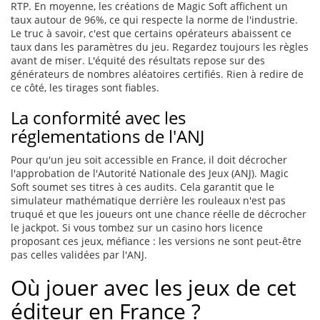
RTP. En moyenne, les créations de Magic Soft affichent un
taux autour de 96%, ce qui respecte la norme de l'industrie.
Le truc à savoir, c'est que certains opérateurs abaissent ce
taux dans les paramètres du jeu. Regardez toujours les règles
avant de miser. L'équité des résultats repose sur des
générateurs de nombres aléatoires certifiés. Rien à redire de
ce côté, les tirages sont fiables.
La conformité avec les
réglementations de l'ANJ
Pour qu'un jeu soit accessible en France, il doit décrocher
l'approbation de l'Autorité Nationale des Jeux (ANJ). Magic
Soft soumet ses titres à ces audits. Cela garantit que le
simulateur mathématique derrière les rouleaux n'est pas
truqué et que les joueurs ont une chance réelle de décrocher
le jackpot. Si vous tombez sur un casino hors licence
proposant ces jeux, méfiance : les versions ne sont peut-être
pas celles validées par l'ANJ.
Où jouer avec les jeux de cet
éditeur en France ?