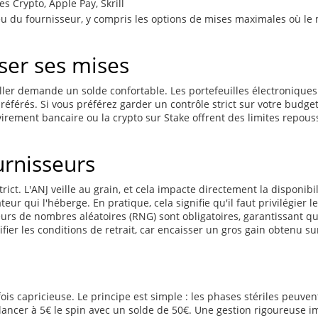
es
Crypto, Apple Pay, Skrill
eu du fournisseur, y compris les options de mises maximales où l
ser ses mises
ler demande un solde confortable. Les portefeuilles électronique
préférés. Si vous préférez garder un contrôle strict sur votre budg
irement bancaire ou la crypto sur Stake offrent des limites repouss
urnisseurs
trict. L'ANJ veille au grain, et cela impacte directement la disponi
r qui l'héberge. En pratique, cela signifie qu'il faut privilégier l
eurs de nombres aléatoires (RNG) sont obligatoires, garantissant 
fier les conditions de retrait, car encaisser un gros gain obtenu su
ois capricieuse. Le principe est simple : les phases stériles peuve
lancer à 5€ le spin avec un solde de 50€. Une gestion rigoureuse i