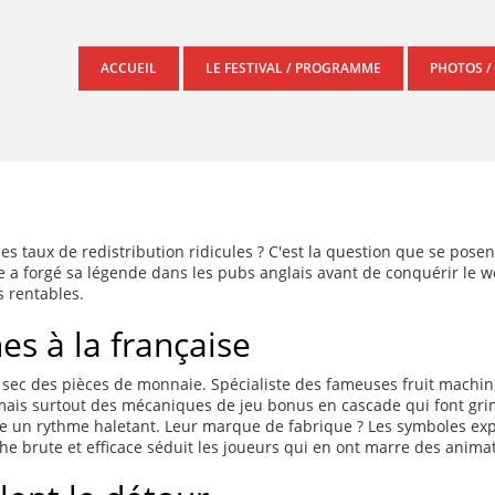
ACCUEIL
LE FESTIVAL / PROGRAMME
PHOTOS /
es taux de redistribution ridicules ? C'est la question que se pose
 a forgé sa légende dans les pubs anglais avant de conquérir le we
s rentables.
es à la française
 sec des pièces de monnaie. Spécialiste des fameuses fruit machine
s, mais surtout des mécaniques de jeu bonus en cascade qui font g
rde un rythme haletant. Leur marque de fabrique ? Les symboles ex
he brute et efficace séduit les joueurs qui en ont marre des anima