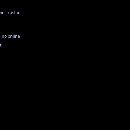
ous casino
ino online
t