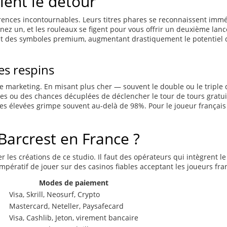
lent le détour
érences incontournables. Leurs titres phares se reconnaissent immé
ez un, et les rouleaux se figent pour vous offrir un deuxième lancer
t des symboles premium, augmentant drastiquement le potentiel de
es respins
de marketing. En misant plus cher — souvent le double ou le triple
res ou des chances décuplées de déclencher le tour de tours gratuit
es élevées grimpe souvent au-delà de 98%. Pour le joueur français h
Barcrest en France ?
 les créations de ce studio. Il faut des opérateurs qui intègrent le
t impératif de jouer sur des casinos fiables acceptant les joueurs fra
Modes de paiement
Visa, Skrill, Neosurf, Crypto
Mastercard, Neteller, Paysafecard
Visa, Cashlib, Jeton, virement bancaire