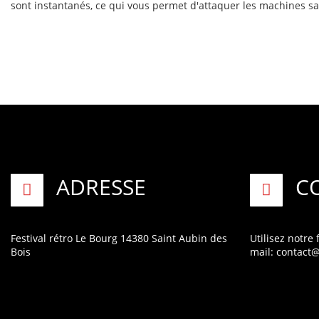
sont instantanés, ce qui vous permet d'attaquer les machines sa
ADRESSE
C
Festival rétro
Le Bourg
14380 Saint Aubin des
Utilisez notre
Bois
mail:
contact@