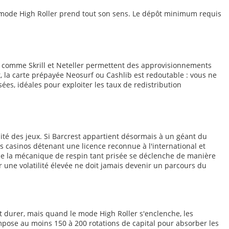
e mode High Roller prend tout son sens. Le dépôt minimum requis
s comme Skrill et Neteller permettent des approvisionnements
et, la carte prépayée Neosurf ou Cashlib est redoutable : vous ne
ées, idéales pour exploiter les taux de redistribution
bilité des jeux. Si Barcrest appartient désormais à un géant du
es casinos détenant une licence reconnue à l'international et
que la mécanique de respin tant prisée se déclenche de manière
r une volatilité élevée ne doit jamais devenir un parcours du
nt durer, mais quand le mode High Roller s'enclenche, les
mpose au moins 150 à 200 rotations de capital pour absorber les