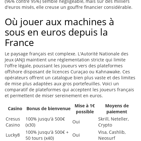
(96% contre 95%) semble négligeable, mais sur des milliers
d'euros misés, elle creuse un gouffre financier considérable.
Où jouer aux machines à
sous en euros depuis la
France
Le paysage français est complexe. L'Autorité Nationale des
Jeux (ANJ) maintient une réglementation stricte qui limite
l'offre légale, poussant les joueurs vers des plateformes
offshore disposant de licences Curaçao ou Kahnawake. Ces
opérateurs offrent un catalogue bien plus vaste et des limites
de mise plus adaptées aux gros portefeuilles. Voici un
comparatif de plateformes qui acceptent les joueurs français
et permettent de miser sereinement en euros.
Mise à 1€
Moyens de
Casino
Bonus de bienvenue
possible
paiement
Cresus
100% jusqu'à 500€
Skrill, Neteller,
Oui
Casino
(x30)
Crypto
100% jusqu'à 500€ +
Visa, Cashlib,
Lucky8
Oui
50 tours (x40)
Neosurf