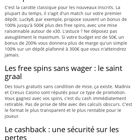
C'est la carotte classique pour les nouveaux inscrits. La
plupart du temps, il s'agit d'un match sur votre premier
dépôt. Lucky8, par exemple, propose souvent un bonus de
100% jusqu'à 500€ plus des free spins, avec une mise
raisonnable autour de x30. L'astuce ? Ne déposez pas
aveuglément le maximum. Si votre budget est de 50€, un
bonus de 200% vous donnera plus de marge qu'un simple
100% sur un dépôt plafonné à 300€ que vous n'atteindrez
jamais.
Les free spins sans wager : le saint
graal
Des tours gratuits sans condition de mise, ça existe. Madnix
et Cresus Casino sont réputés pour ce type de promotion.
Vous gagnez avec vos spins, c'est du cash immédiatement
retirable. Pas de prise de tête avec des calculs obscurs. C'est
le format le plus transparent et le plus rentable pour le
joueur.
Le cashback : une sécurité sur les
pertes