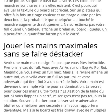
10 de pique. Sa quinte flush bat la vôtre. Ces collisions de
monstres sont rares, mais elles existent. C'est pourquoi
évaluer la texture du board est crucial. Sur un plateau qui
offre à la fois un tirage couleur et un tirage quinte par les
deux bouts, la probabilité que quelqu'un ait touché le
monstre augmente drastiquement. Ne surestimez pas votre
full quand un tableau affiche un brelan au board : quelqu'un
a peut-être le quatrième larron pour le carré.
Jouer les mains maximales
sans se faire déstacker
Avoir une main max ne signifie pas que vous êtes invincible.
Prenons le cas du full. Vous avez As-As sur un flop As-Roi-Roi.
Magnifique, vous avez un full max. Mais si la rivière amène un
autre Roi, vous voilà avec un full As par Roi, et votre
adversaire qui tient Roi-X a un carré de Rois. Votre main est
devenue une simple vitrine pour sa domination. Le secret
pour jouer ces mains ultra-fortes ? La gestion de la taille du
pot. Si vous floppez un carré, miser gros n'est pas toujours la
solution. Souvent, checker pour laisser votre adversaire
bluffer ou améliorer une seconde main vous rapportera
davantage. Mais si le board est très drawy, avec de multiples