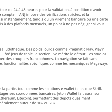
ur de 24 à 48 heures pour la validation, à condition d'avoir
 compte : l'ANJ impose des vérifications strictes, et la
quasi instantanément, tandis qu'un virement bancaire ou une carte
oumis à des plafonds mensuels, un point à ne pas négliger si vous
 sa ludothèque. Des poids lourds comme Pragmatic Play, Play'n
Côté jeux de table, la section live mérite le détour. Les studios
ec des croupiers francophones. La navigation se fait sans
ou des fonctionnalités spécifiques comme les mécaniques Megaways
la partie, tout comme les solutions e-wallet telles que Skrill,
tager ses coordonnées bancaires. Jeton Wallet fait aussi son
, Ethereum, Litecoin), permettant des dépôts quasiment
néralement autour de 10€ ou 20€.