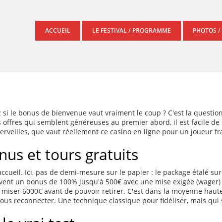
ACCUEIL
LE FESTIVAL / PROGRAMME
PHOTOS /
si le bonus de bienvenue vaut vraiment le coup ? C'est la questio
offres qui semblent généreuses au premier abord, il est facile de s
erveilles, que vaut réellement ce casino en ligne pour un joueur fra
nus et tours gratuits
'accueil. Ici, pas de demi-mesure sur le papier : le package étalé
ent un bonus de 100% jusqu'à 500€ avec une mise exigée (wager) de
t miser 6000€ avant de pouvoir retirer. C'est dans la moyenne haut
vous reconnecter. Une technique classique pour fidéliser, mais qui 