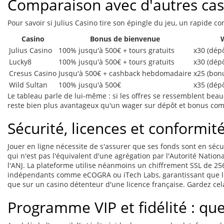
Comparaison avec d'autres cas
Pour savoir si Julius Casino tire son épingle du jeu, un rapide 
Casino
Bonus de bienvenue
Julius Casino
100% jusqu'à 500€ + tours gratuits
x30 (dép
Lucky8
100% jusqu'à 500€ + tours gratuits
x30 (dép
Cresus Casino
Jusqu'à 500€ + cashback hebdomadaire
x25 (bon
Wild Sultan
100% jusqu'à 500€
x35 (dép
Le tableau parle de lui-même : si les offres se ressemblent bea
reste bien plus avantageux qu'un wager sur dépôt et bonus com
Sécurité, licences et conformit
Jouer en ligne nécessite de s'assurer que ses fonds sont en sécu
qui n'est pas l'équivalent d'une agrégation par l'Autorité Nationa
l'ANJ. La plateforme utilise néanmoins un chiffrement SSL de 256
indépendants comme eCOGRA ou iTech Labs, garantissant que les 
que sur un casino détenteur d'une licence française. Gardez cel
Programme VIP et fidélité : qu