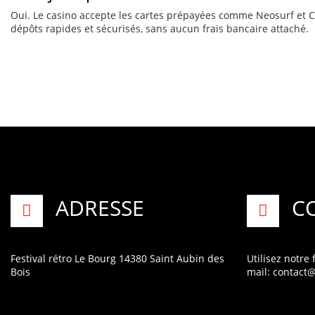
Oui. Le casino accepte les cartes prépayées comme Neosurf et C
dépôts rapides et sécurisés, sans aucun frais bancaire attaché.
ADRESSE
C
Festival rétro
Le Bourg
14380 Saint Aubin des
Utilisez notre
Bois
mail:
contact@