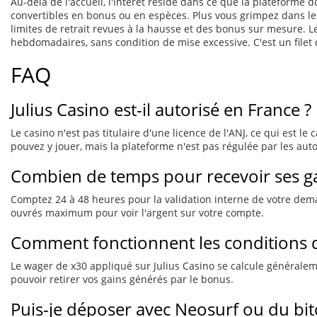
Au-delà de l'accueil, l'intérêt réside dans ce que la plateforme 
convertibles en bonus ou en espèces. Plus vous grimpez dans les
limites de retrait revues à la hausse et des bonus sur mesure.
hebdomadaires, sans condition de mise excessive. C'est un filet
FAQ
Julius Casino est-il autorisé en France ?
Le casino n'est pas titulaire d'une licence de l'ANJ, ce qui est l
pouvez y jouer, mais la plateforme n'est pas régulée par les auto
Combien de temps pour recevoir ses gai
Comptez 24 à 48 heures pour la validation interne de votre demand
ouvrés maximum pour voir l'argent sur votre compte.
Comment fonctionnent les conditions 
Le wager de x30 appliqué sur Julius Casino se calcule générale
pouvoir retirer vos gains générés par le bonus.
Puis-je déposer avec Neosurf ou du bit