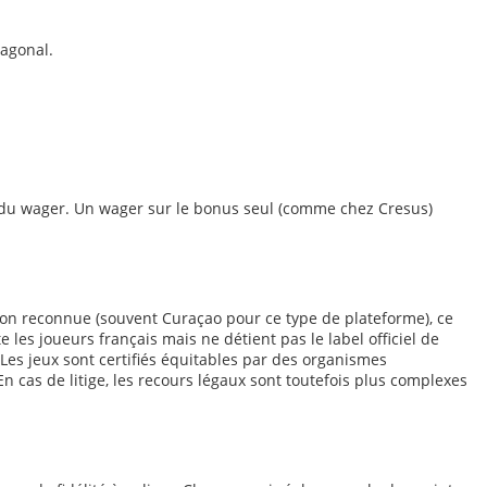
xagonal.
ul du wager. Un wager sur le bonus seul (comme chez Cresus)
ction reconnue (souvent Curaçao pour ce type de plateforme), ce
 les joueurs français mais ne détient pas le label officiel de
Les jeux sont certifiés équitables par des organismes
as de litige, les recours légaux sont toutefois plus complexes