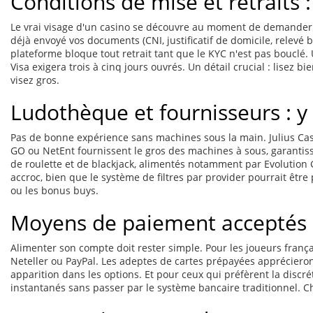
Conditions de mise et retraits : 
Le vrai visage d'un casino se découvre au moment de demander un
déjà envoyé vos documents (CNI, justificatif de domicile, relevé ba
plateforme bloque tout retrait tant que le KYC n'est pas bouclé.
Visa exigera trois à cinq jours ouvrés. Un détail crucial : lisez 
visez gros.
Ludothèque et fournisseurs : y a
Pas de bonne expérience sans machines sous la main. Julius Cas
GO ou NetEnt fournissent le gros des machines à sous, garantissan
de roulette et de blackjack, alimentés notamment par Evolution
accroc, bien que le système de filtres par provider pourrait êt
ou les bonus buys.
Moyens de paiement acceptés 
Alimenter son compte doit rester simple. Pour les joueurs français
Neteller ou PayPal. Les adeptes de cartes prépayées apprécieron
apparition dans les options. Et pour ceux qui préfèrent la discr
instantanés sans passer par le système bancaire traditionnel