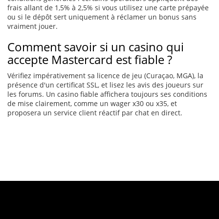
frais allant de 1,5% à 2,5% si vous utilisez une carte prépayée
ou si le dépôt sert uniquement à réclamer un bonus sans
vraiment jouer.
Comment savoir si un casino qui
accepte Mastercard est fiable ?
Vérifiez impérativement sa licence de jeu (Curaçao, MGA), la
présence d'un certificat SSL, et lisez les avis des joueurs sur
les forums. Un casino fiable affichera toujours ses conditions
de mise clairement, comme un wager x30 ou x35, et
proposera un service client réactif par chat en direct.