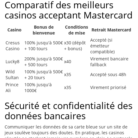
Comparatif des meilleurs
casinos acceptant Mastercard
Bonus de
Conditions
Casino
Retrait Mastercard
bienvenue
de mise
Accepté (si
Cresus
100% jusqu'à 500€
x30 (dépôt
émetteur
Casino
+ 100 tours
+ bonus)
compatible)
200% jusqu'à 500€
Virement bancaire
Lucky8
x40
+ 500 tours
fallback
Wild
100% jusqu'à 500€
x35
Accepté sous 48h
Sultan
+ 20 tours
Prince
100% jusqu'à
x35
Virement priorisé
Ali
1000€
Sécurité et confidentialité des
données bancaires
Communiquer les données de sa carte bleue sur un site de
jeux soulève toujours des doutes. En pratique, les casinos