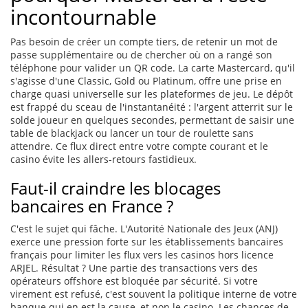
incontournable
Pas besoin de créer un compte tiers, de retenir un mot de
passe supplémentaire ou de chercher où on a rangé son
téléphone pour valider un QR code. La carte Mastercard, qu'il
s'agisse d'une Classic, Gold ou Platinum, offre une prise en
charge quasi universelle sur les plateformes de jeu. Le dépôt
est frappé du sceau de l'instantanéité : l'argent atterrit sur le
solde joueur en quelques secondes, permettant de saisir une
table de blackjack ou lancer un tour de roulette sans
attendre. Ce flux direct entre votre compte courant et le
casino évite les allers-retours fastidieux.
Faut-il craindre les blocages
bancaires en France ?
C'est le sujet qui fâche. L'Autorité Nationale des Jeux (ANJ)
exerce une pression forte sur les établissements bancaires
français pour limiter les flux vers les casinos hors licence
ARJEL. Résultat ? Une partie des transactions vers des
opérateurs offshore est bloquée par sécurité. Si votre
virement est refusé, c'est souvent la politique interne de votre
banque qui en est la cause, et non le casino. Les chances de