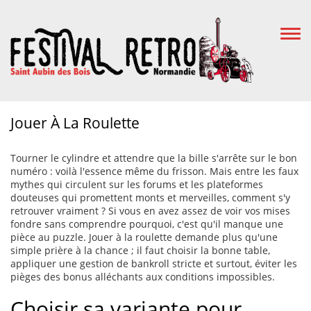
Togg
Navi
Jouer À La Roulette
Tourner le cylindre et attendre que la bille s'arrête sur le bon
numéro : voilà l'essence même du frisson. Mais entre les faux
mythes qui circulent sur les forums et les plateformes
douteuses qui promettent monts et merveilles, comment s'y
retrouver vraiment ? Si vous en avez assez de voir vos mises
fondre sans comprendre pourquoi, c'est qu'il manque une
pièce au puzzle. Jouer à la roulette demande plus qu'une
simple prière à la chance ; il faut choisir la bonne table,
appliquer une gestion de bankroll stricte et surtout, éviter les
pièges des bonus alléchants aux conditions impossibles.
Choisir sa variante pour