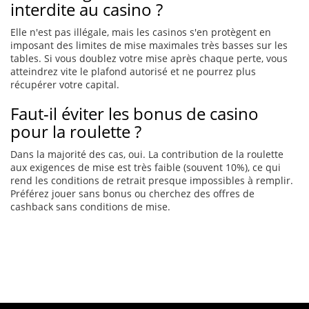
interdite au casino ?
Elle n'est pas illégale, mais les casinos s'en protègent en
imposant des limites de mise maximales très basses sur les
tables. Si vous doublez votre mise après chaque perte, vous
atteindrez vite le plafond autorisé et ne pourrez plus
récupérer votre capital.
Faut-il éviter les bonus de casino
pour la roulette ?
Dans la majorité des cas, oui. La contribution de la roulette
aux exigences de mise est très faible (souvent 10%), ce qui
rend les conditions de retrait presque impossibles à remplir.
Préférez jouer sans bonus ou cherchez des offres de
cashback sans conditions de mise.