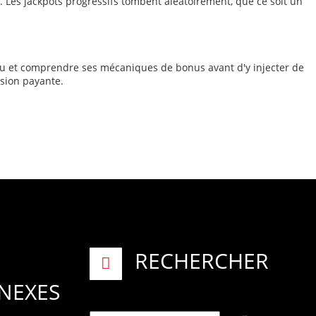
 Les jackpots progressifs tombent aléatoirement, que ce soit un
n jeu et comprendre ses mécaniques de bonus avant d'y injecter de
ssion payante.
RECHERCHER
NEXES