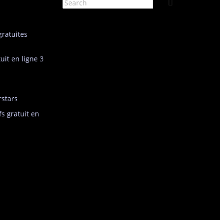
gratuites
uit en ligne 3
rstars
fs gratuit en