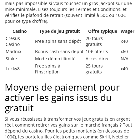
mais pas impossible si vous touchez un gros jackpot sur une
mise minimale. Lisez toujours les Termes et Conditions, et
vérifiez le plafond de retrait (souvent limité à 50€ ou 100€
pour ce type d'offre).
Casino
Type de jeu gratuit
Offre typique
Wager
Cresus
20 tours
Free spins sans dépôt
x40
Casino
gratuits
Madnix
Bonus cash sans dépôt
10€ offerts
x60
Stake
Mode démo illimité
Accès direct
N/A
Free spins à
25 tours
Lucky8
x40
l'inscription
gratuits
Moyens de paiement pour
activer les gains issus du
gratuit
Si vous réussissez à transformer vos jeux gratuits en argent
réel, comment retirer vos gains sur le marché français ? Tout
dépend du casino. Pour les petits montants (en dessous de
100€), les portefeuilles électroniques comme Skrill, Neteller