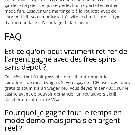
garder et à jeter, ce qui se perfectionne parfaitement en
mode fun. Essayer une martingale à la roulette avec de
l'argent fictif vous montrera très vite les limites de ce type
d'approche face à l'avantage de la maison.
FAQ
Est-ce qu'on peut vraiment retirer de
l'argent gagné avec des free spins
sans dépôt ?
Oui, c'est tout à fait possible, mais il faut remplir les
conditions de mise (wager). Si vous gagnez 10€ avec des tours
gratuits soumis à un wager x40, vous devez miser 400€ sur le
casino avant de pouvoir demander un retrait vers Skrill,
Neteller ou votre carte Visa.
Pourquoi je gagne tout le temps en
mode démo mais jamais en argent
réel ?