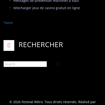
messages de prévention machines à sous
telecharger jeux de casino gratuit en ligne
Tweet
RECHERCHER
© 2026 Festival Rétro. Tous droits réservés. Réalisé par