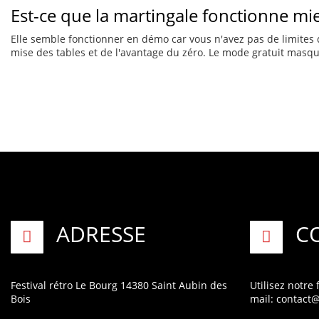
Est-ce que la martingale fonctionne mi
Elle semble fonctionner en démo car vous n'avez pas de limites 
mise des tables et de l'avantage du zéro. Le mode gratuit masque 
ADRESSE
C
Festival rétro
Le Bourg
14380 Saint Aubin des
Utilisez notre
Bois
mail:
contact@