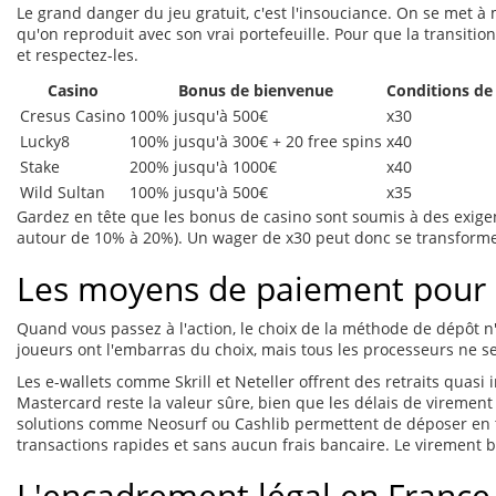
Le grand danger du jeu gratuit, c'est l'insouciance. On se met à
qu'on reproduit avec son vrai portefeuille. Pour que la transition
et respectez-les.
Casino
Bonus de bienvenue
Conditions de
Cresus Casino
100% jusqu'à 500€
x30
Lucky8
100% jusqu'à 300€ + 20 free spins
x40
Stake
200% jusqu'à 1000€
x40
Wild Sultan
100% jusqu'à 500€
x35
Gardez en tête que les bonus de casino sont soumis à des exige
autour de 10% à 20%). Un wager de x30 peut donc se transformer 
Les moyens de paiement pour 
Quand vous passez à l'action, le choix de la méthode de dépôt n'e
joueurs ont l'embarras du choix, mais tous les processeurs ne se
Les e-wallets comme Skrill et Neteller offrent des retraits quasi 
Mastercard reste la valeur sûre, bien que les délais de virement
solutions comme Neosurf ou Cashlib permettent de déposer en to
transactions rapides et sans aucun frais bancaire. Le virement b
L'encadrement légal en France e