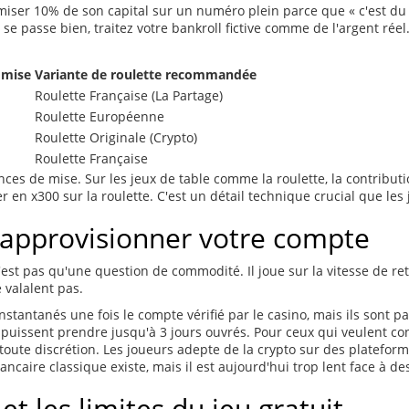
 miser 10% de son capital sur un numéro plein parce que « c'est du
 se passe bien, traitez votre bankroll fictive comme de l'argent rée
 mise
Variante de roulette recommandée
Roulette Française (La Partage)
Roulette Européenne
Roulette Originale (Crypto)
Roulette Française
nces de mise. Sur les jeux de table comme la roulette, la contrib
en x300 sur la roulette. C'est un détail technique crucial que les
approvisionner votre compte
st pas qu'une question de commodité. Il joue sur la vitesse de retr
 valalent pas.
instantanés une fois le compte vérifié par le casino, mais ils sont p
 puissent prendre jusqu'à 3 jours ouvrés. Pour ceux qui veulent co
ute discrétion. Les joueurs adepte de la crypto sur des platefor
ancaire classique existe, mais il est aujourd'hui trop lent face à d
t les limites du jeu gratuit