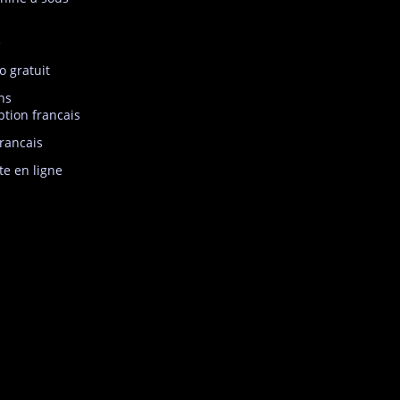
e
o gratuit
ns
ption francais
francais
te en ligne