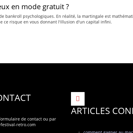
eux en mode gratuit ?
de bankroll psychologiques. En réalité, la martingale est mathéma
ce risque en vous donnant l'illusion d'un capital infini.
ONTACT
ARTICLES CON
 formulaire de contact
ou par
festival-retro.com
comment gagner au mac