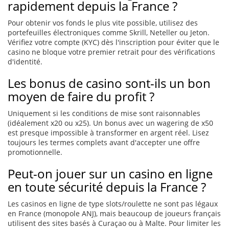
rapidement depuis la France ?
Pour obtenir vos fonds le plus vite possible, utilisez des
portefeuilles électroniques comme Skrill, Neteller ou Jeton.
Vérifiez votre compte (KYC) dès l'inscription pour éviter que le
casino ne bloque votre premier retrait pour des vérifications
d'identité.
Les bonus de casino sont-ils un bon
moyen de faire du profit ?
Uniquement si les conditions de mise sont raisonnables
(idéalement x20 ou x25). Un bonus avec un wagering de x50
est presque impossible à transformer en argent réel. Lisez
toujours les termes complets avant d'accepter une offre
promotionnelle.
Peut-on jouer sur un casino en ligne
en toute sécurité depuis la France ?
Les casinos en ligne de type slots/roulette ne sont pas légaux
en France (monopole ANJ), mais beaucoup de joueurs français
utilisent des sites basés à Curaçao ou à Malte. Pour limiter les