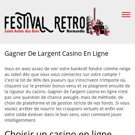
Togg
Navi
Gagner De Largent Casino En Ligne
Vous en avez assez de voir votre bankroll fondre comme neige
au soleil dès que vous vous connectez sur votre compte ?
C'est le lot de 90% des joueurs qui s'inscrivent n'importe où,
cliquent sur le premier bonus venu et se plaignent ensuite de
la rigueur du casino. Gagner de l'argent casino en ligne n'est
pas une question de chance aveugle, mais de méthode, de
choix de plateforme et de gestion stricte de vos fonds. Si vous
voulez arrêter de nourrir les croupiers virtuels et enfin voir
votre solde évoluer dans le bon sens, voici comment jouer
intelligemment.
Choisir un casino en ligne