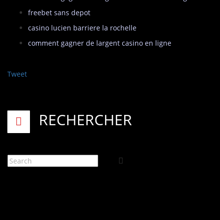
freebet sans depot
casino lucien barriere la rochelle
comment gagner de largent casino en ligne
Tweet
RECHERCHER