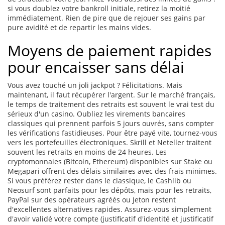
si vous doublez votre bankroll initiale, retirez la moitié
immédiatement. Rien de pire que de rejouer ses gains par
pure avidité et de repartir les mains vides.
Moyens de paiement rapides
pour encaisser sans délai
Vous avez touché un joli jackpot ? Félicitations. Mais
maintenant, il faut récupérer l'argent. Sur le marché français,
le temps de traitement des retraits est souvent le vrai test du
sérieux d'un casino. Oubliez les virements bancaires
classiques qui prennent parfois 5 jours ouvrés, sans compter
les vérifications fastidieuses. Pour être payé vite, tournez-vous
vers les portefeuilles électroniques. Skrill et Neteller traitent
souvent les retraits en moins de 24 heures. Les
cryptomonnaies (Bitcoin, Ethereum) disponibles sur Stake ou
Megapari offrent des délais similaires avec des frais minimes.
Si vous préférez rester dans le classique, le Cashlib ou
Neosurf sont parfaits pour les dépôts, mais pour les retraits,
PayPal sur des opérateurs agréés ou Jeton restent
d'excellentes alternatives rapides. Assurez-vous simplement
d'avoir validé votre compte (justificatif d'identité et justificatif