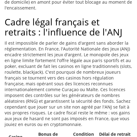
de domicile) en amont pour éviter tout blocage au moment de
l'encaissement.
Cadre légal français et
retraits : l'influence de l'ANJ
Il est impossible de parler de gains d'argent sans aborder la
réglementation. En France, l'Autorité Nationale des Jeux (ANJ)
encadre strictement les jeux d'argent. Le monopole des jeux
en ligne limite fortement l'offre légale aux paris sportifs et au
poker, excluant de fait les casinos en ligne traditionnels (slots,
roulette, blackjack). C'est pourquoi de nombreux joueurs
français se tournent vers des casinos hors régulation
française, mais opérant sous des licences reconnues
internationalement comme Curaçao ou Malte. Ces licences
imposent des contrôles sur les générateurs de nombres
aléatoires (RNG) et garantissent la sécurité des fonds. Sachez
cependant que jouer sur un site non agréé par l'ANJ se fait à
vos propres risques. Le cadre fiscal reste le même : vos gains
aux jeux de hasard ne sont pas imposés en France, que vous
jouiez en euros ou en cryptomonnaie.
Bonus de
Condition
Délai de retrait
Casino