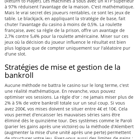
(Return to Player). Les machines à sous avec un RTP supérieur
à 97% réduisent l'avantage de la maison. C'est mathématique.
Mais le vrai secret des joueurs rentables, ce sont les jeux de
table. Le blackjack, en appliquant la stratégie de base, fait
chuter l'avantage du casino à moins de 0,5%. La roulette
française, avec sa règle de la prison, offre un avantage de
2,7% contre 5,4% pour la roulette américaine. Miser sur ces
jeux où la décision du joueur influence le résultat est bien
plus logique que de compter uniquement sur l'aléatoire pur
d'une slot.
Stratégies de mise et gestion de la
bankroll
Aucune méthode ne battra le casino sur le long terme, c'est
une réalité mathématique. En revanche, vous pouvez
optimiser vos sessions. La règle d'or : ne jamais miser plus de
2% à 5% de votre bankroll totale sur un seul coup. Si vous
avez 200€, vos mises doivent se situer entre 4€ et 10€. Cela
vous permet d'encaisser les mauvaises séries sans être
éliminé dès le quinzième tour. Des systèmes comme le Paroli
(parier les gains après une victoire) ou la méthode d'Alembert
(augmenter la mise d'une unité après une perte) permettent
de structurer votre jeu. Fixez-vous aussi des limites de gains :