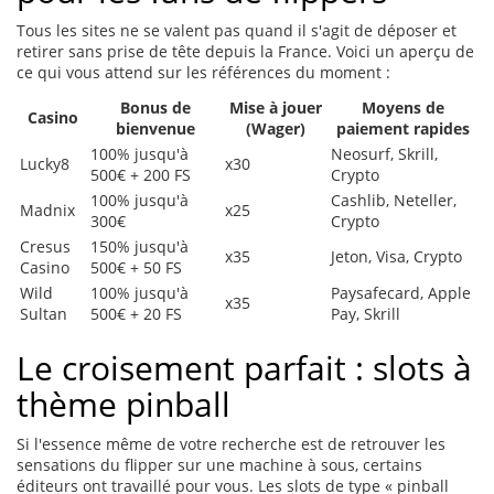
Tous les sites ne se valent pas quand il s'agit de déposer et
retirer sans prise de tête depuis la France. Voici un aperçu de
ce qui vous attend sur les références du moment :
Bonus de
Mise à jouer
Moyens de
Casino
bienvenue
(Wager)
paiement rapides
100% jusqu'à
Neosurf, Skrill,
Lucky8
x30
500€ + 200 FS
Crypto
100% jusqu'à
Cashlib, Neteller,
Madnix
x25
300€
Crypto
Cresus
150% jusqu'à
x35
Jeton, Visa, Crypto
Casino
500€ + 50 FS
Wild
100% jusqu'à
Paysafecard, Apple
x35
Sultan
500€ + 20 FS
Pay, Skrill
Le croisement parfait : slots à
thème pinball
Si l'essence même de votre recherche est de retrouver les
sensations du flipper sur une machine à sous, certains
éditeurs ont travaillé pour vous. Les slots de type « pinball