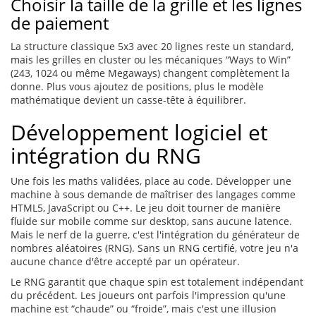
Choisir la taille de la grille et les lignes
de paiement
La structure classique 5x3 avec 20 lignes reste un standard,
mais les grilles en cluster ou les mécaniques “Ways to Win”
(243, 1024 ou même Megaways) changent complètement la
donne. Plus vous ajoutez de positions, plus le modèle
mathématique devient un casse-tête à équilibrer.
Développement logiciel et
intégration du RNG
Une fois les maths validées, place au code. Développer une
machine à sous demande de maîtriser des langages comme
HTML5, JavaScript ou C++. Le jeu doit tourner de manière
fluide sur mobile comme sur desktop, sans aucune latence.
Mais le nerf de la guerre, c'est l'intégration du générateur de
nombres aléatoires (RNG). Sans un RNG certifié, votre jeu n'a
aucune chance d'être accepté par un opérateur.
Le RNG garantit que chaque spin est totalement indépendant
du précédent. Les joueurs ont parfois l'impression qu'une
machine est “chaude” ou “froide”, mais c'est une illusion