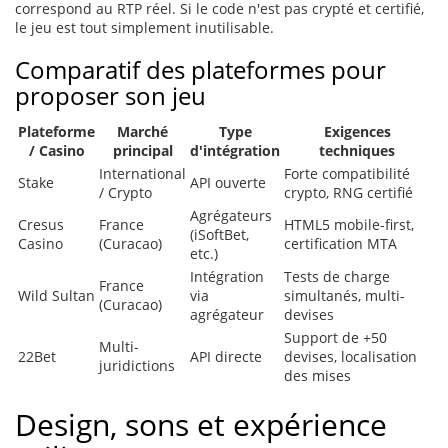
correspond au RTP réel. Si le code n'est pas crypté et certifié,
le jeu est tout simplement inutilisable.
Comparatif des plateformes pour
proposer son jeu
Plateforme
Marché
Type
Exigences
/ Casino
principal
d'intégration
techniques
International
Forte compatibilité
Stake
API ouverte
/ Crypto
crypto, RNG certifié
Agrégateurs
Cresus
France
HTML5 mobile-first,
(iSoftBet,
Casino
(Curacao)
certification MTA
etc.)
Intégration
Tests de charge
France
Wild Sultan
via
simultanés, multi-
(Curacao)
agrégateur
devises
Support de +50
Multi-
22Bet
API directe
devises, localisation
juridictions
des mises
Design, sons et expérience