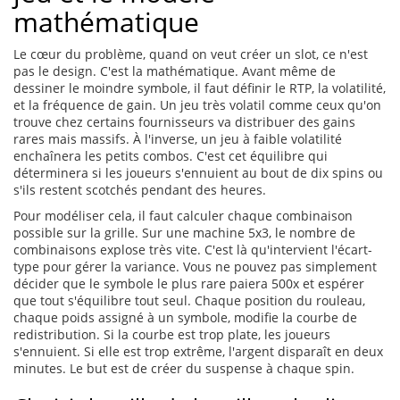
mathématique
Le cœur du problème, quand on veut créer un slot, ce n'est
pas le design. C'est la mathématique. Avant même de
dessiner le moindre symbole, il faut définir le RTP, la volatilité,
et la fréquence de gain. Un jeu très volatil comme ceux qu'on
trouve chez certains fournisseurs va distribuer des gains
rares mais massifs. À l'inverse, un jeu à faible volatilité
enchaînera les petits combos. C'est cet équilibre qui
déterminera si les joueurs s'ennuient au bout de dix spins ou
s'ils restent scotchés pendant des heures.
Pour modéliser cela, il faut calculer chaque combinaison
possible sur la grille. Sur une machine 5x3, le nombre de
combinaisons explose très vite. C'est là qu'intervient l'écart-
type pour gérer la variance. Vous ne pouvez pas simplement
décider que le symbole le plus rare paiera 500x et espérer
que tout s'équilibre tout seul. Chaque position du rouleau,
chaque poids assigné à un symbole, modifie la courbe de
redistribution. Si la courbe est trop plate, les joueurs
s'ennuient. Si elle est trop extrême, l'argent disparaît en deux
minutes. Le but est de créer du suspense à chaque spin.