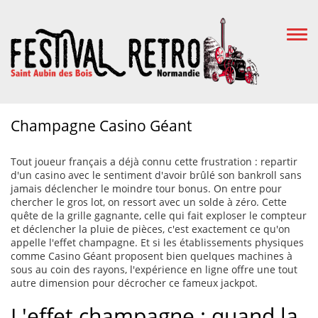
Togg
Navi
Champagne Casino Géant
Tout joueur français a déjà connu cette frustration : repartir
d'un casino avec le sentiment d'avoir brûlé son bankroll sans
jamais déclencher le moindre tour bonus. On entre pour
chercher le gros lot, on ressort avec un solde à zéro. Cette
quête de la grille gagnante, celle qui fait exploser le compteur
et déclencher la pluie de pièces, c'est exactement ce qu'on
appelle l'effet champagne. Et si les établissements physiques
comme Casino Géant proposent bien quelques machines à
sous au coin des rayons, l'expérience en ligne offre une tout
autre dimension pour décrocher ce fameux jackpot.
L'effet champagne : quand la