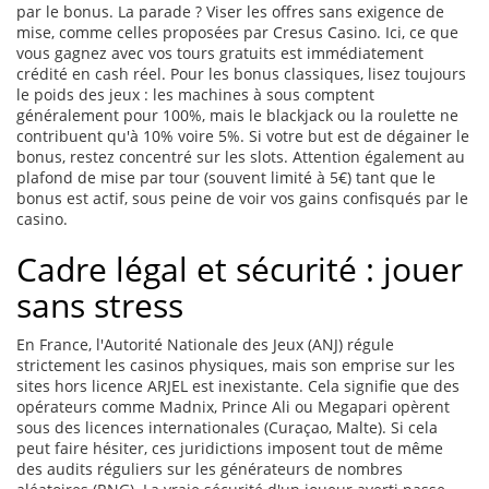
par le bonus. La parade ? Viser les offres sans exigence de
mise, comme celles proposées par Cresus Casino. Ici, ce que
vous gagnez avec vos tours gratuits est immédiatement
crédité en cash réel. Pour les bonus classiques, lisez toujours
le poids des jeux : les machines à sous comptent
généralement pour 100%, mais le blackjack ou la roulette ne
contribuent qu'à 10% voire 5%. Si votre but est de dégainer le
bonus, restez concentré sur les slots. Attention également au
plafond de mise par tour (souvent limité à 5€) tant que le
bonus est actif, sous peine de voir vos gains confisqués par le
casino.
Cadre légal et sécurité : jouer
sans stress
En France, l'Autorité Nationale des Jeux (ANJ) régule
strictement les casinos physiques, mais son emprise sur les
sites hors licence ARJEL est inexistante. Cela signifie que des
opérateurs comme Madnix, Prince Ali ou Megapari opèrent
sous des licences internationales (Curaçao, Malte). Si cela
peut faire hésiter, ces juridictions imposent tout de même
des audits réguliers sur les générateurs de nombres