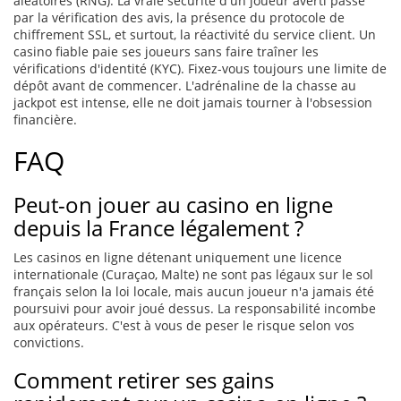
aléatoires (RNG). La vraie sécurité d'un joueur averti passe
par la vérification des avis, la présence du protocole de
chiffrement SSL, et surtout, la réactivité du service client. Un
casino fiable paie ses joueurs sans faire traîner les
vérifications d'identité (KYC). Fixez-vous toujours une limite de
dépôt avant de commencer. L'adrénaline de la chasse au
jackpot est intense, elle ne doit jamais tourner à l'obsession
financière.
FAQ
Peut-on jouer au casino en ligne
depuis la France légalement ?
Les casinos en ligne détenant uniquement une licence
internationale (Curaçao, Malte) ne sont pas légaux sur le sol
français selon la loi locale, mais aucun joueur n'a jamais été
poursuivi pour avoir joué dessus. La responsabilité incombe
aux opérateurs. C'est à vous de peser le risque selon vos
convictions.
Comment retirer ses gains