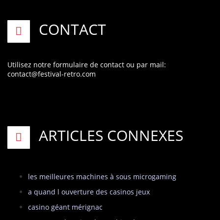
CONTACT
Utilisez notre formulaire de contact
ou par mail:
contact@festival-retro.com
ARTICLES CONNEXES
les meilleures machines à sous microgaming
a quand l ouverture des casinos jeux
casino géant mérignac